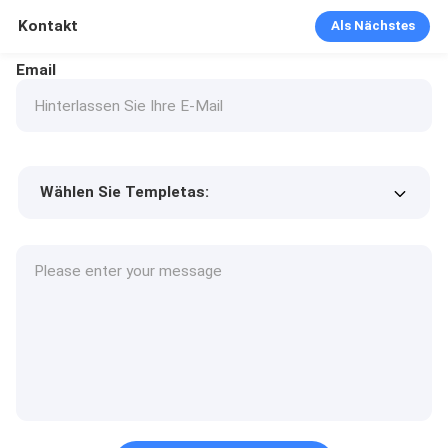
Kontakt
Als Nächstes
Email
Wählen Sie Templetas:
Preis des Produkts
Min.order quantity
Fordern Sie Muster an
Mehr Details