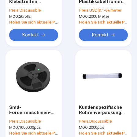
Klebstreifen
Plastikkabeltrommel,
Fabrik Tour
HAUSTIER
lochte 8mm SMT
Preis:
Discussible
Preis:
USD(0.1-6)/meter
Selbststock-
SMD
MOQ:
20rolls
MOQ:
2000 Meter
Abdeckungs-Band
Fördermaschinen-
Qualitätskontrolle
Band
Holen Sie sich aktuelle Preis
Holen Sie sich aktuelle Preis
Kontakt
Kontakt
Kontakt
Nachrichten
Alle Fälle
Verpackenband ESD
Sicheres Eintritts-Drehkreuz
Smd-
Kundenspezifische
Fördermaschinen-
Röhrenverpackung
Cleanroom-Zusätze
Band-Plastikspulen
Petg ESD 0.5mm -
Preis:
Discussible
Preis:
Discussable
und Spulen
1.0mm Stärke mit
Abdeckband
MOQ:
1000000pcs
MOQ:
2000pcs
Endstöpseln
Holen Sie sich aktuelle Preis
Holen Sie sich aktuelle Preis