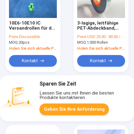
10E6-10E10 IC
3-lagige, leitfähige
Versandrollen für das
PET-Abdeckband,
Verpacken von
hohe Transparenz
Preis:
Discussible
Preis:
USD 25.00 - 80.00 / Roll (depending on width & quantity)
elektronischen
85-90%!,(FEHLT) für
MOQ:
20pcs
MOQ:
1.000 Rollen
Bauelementen
Carrierband-
Versiegelung
Holen Sie sich aktuelle Preis
Holen Sie sich aktuelle Preis
Kontakt
Kontakt
Sparen Sie Zeit
Lassen Sie uns mit Ihnen die besten
Produkte kontaktieren.
Geben Sie Ihre Anforderung