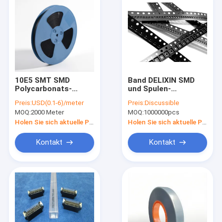
10E5 SMT SMD
Band DELIXIN SMD
Polycarbonats-
und Spulen-
Material der
Plastikmaterielles 1-
Preis:
USD(0.1-6)/meter
Preis:
Discussible
Fördermaschinen-
jähriges
MOQ:
2000 Meter
MOQ:
1000000pcs
Band-
Verfallsdatum PS pp.
Fördermaschinen-
Holen Sie sich aktuelle Preis
Holen Sie sich aktuelle Preis
8mm 12mm
Kontakt
Kontakt