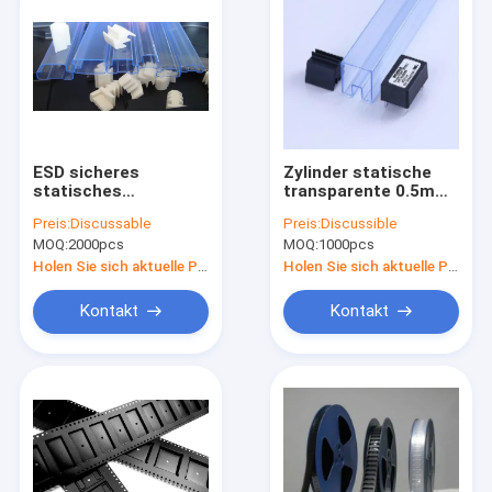
ESD sicheres
Zylinder statische
statisches
transparente 0.5mm-
AntiKunststoffrohr
1mm Antistärke
Preis:
Discussable
Preis:
Discussible
PVCs für
quadratischen PC
MOQ:
2000pcs
MOQ:
1000pcs
elektronische
ESD-Rohr-
Bauelemente
Holen Sie sich aktuelle Preis
Holen Sie sich aktuelle Preis
Kontakt
Kontakt