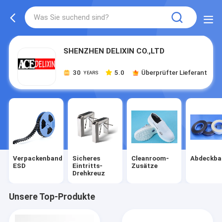
SHENZHEN DELIXIN CO.,LTD
30
5.0
Überprüfter Lieferant
YEARS
Verpackenband
Sicheres
Cleanroom-
Abdeckba
ESD
Eintritts-
Zusätze
Drehkreuz
Unsere Top-Produkte