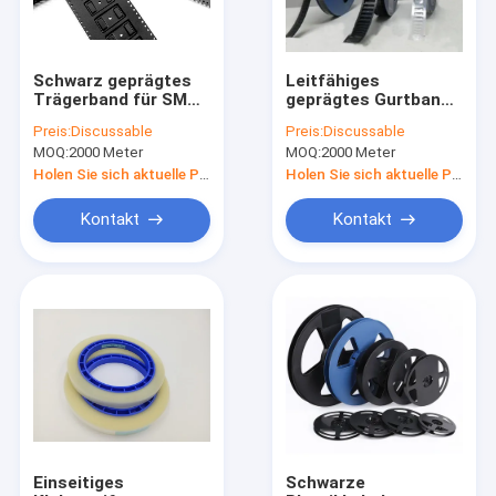
Schwarz geprägtes
Leitfähiges
Trägerband für SMT
geprägtes Gurtband-
– antistatisch,
und Rollensystem
Preis:
Discussable
Preis:
Discussable
PS/PC/PET-Material,
mit Deckband -
MOQ:
2000 Meter
MOQ:
2000 Meter
8–104 mm Breite
Genaue
Abmessungen,
Holen Sie sich aktuelle Preis
Holen Sie sich aktuelle Preis
anpassbar
Kontakt
Kontakt
Startseite
Produkte
Über uns
Einseitiges
Schwarze