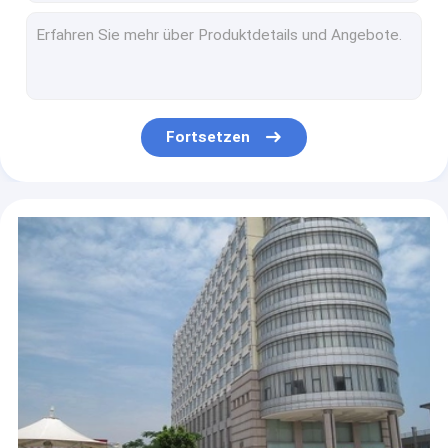
Antistatisches SMT-Fördermaschinen-Bandspuleschwarzes für Sicherungs-Perlen-Kondensator
PC prägeartiges Fördermaschinen-Band-Material für elektronischen Transformator
Nicht leitfähiges SMT-Fördermaschinen-Band für PWB führte 5050 Band/Spule SMT-Verpackung
Universal-SMT-Fördermaschinen-Band prägte Fördermaschinen-Bänder und wirbelt freundliches Eco
Plastikprägungspc Papier-Fördermaschinen-Band für elektronischen Transformator
Fortsetzen
Sichere Teilstapelbare Behälter esd haltbar für PWB-Speicher
Dauerhafte Esd-Teil-Behälter haltbar für das Laden von elektronischen Bauelementen
Leitfähige ESD-Kunststoffschalen, 10E4-109 statisches Esd Antimaterial des Behälter-Kasten-pp.
Recyclebare sichere ESD-Kunststoffschale-Behälter 235x155x120mm
Recyclebarer statischer Plastikantikasten gewellter Esd 10E4-109 Eco freundlich