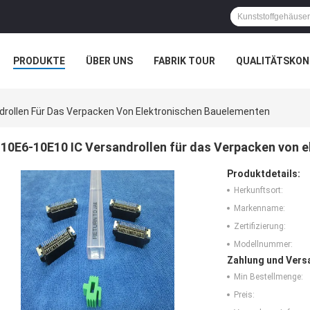
PRODUKTE
ÜBER UNS
FABRIK TOUR
QUALITÄTSKON
drollen Für Das Verpacken Von Elektronischen Bauelementen
10E6-10E10 IC Versandrollen für das Verpacken von 
Produktdetails:
Herkunftsort:
Markenname:
Zertifizierung:
Modellnummer:
Zahlung und Vers
Min Bestellmenge:
Preis: