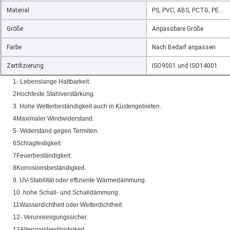
Material
PS, PVC, ABS, PCTG, PE...
Größe
Anpassbare Größe
Farbe
Nach Bedarf anpassen
Zertifizierung
ISO9001 und ISO14001
1- Lebenslange Haltbarkeit.
2Hochfeste Stahlverstärkung.
3. Hohe Wetterbeständigkeit auch in Küstengebieten.
4Maximaler Windwiderstand.
5- Widerstand gegen Termiten.
6Schlagfestigkeit
7Feuerbeständigkeit.
8Korrosionsbeständigkeit.
9. UV-Stabilität oder effiziente Wärmedämmung.
10. hohe Schall- und Schalldämmung.
11Wasserdichtheit oder Wetterdichtheit
12- Verunreinigungssicher.
13Alterungsbeständigkeit.