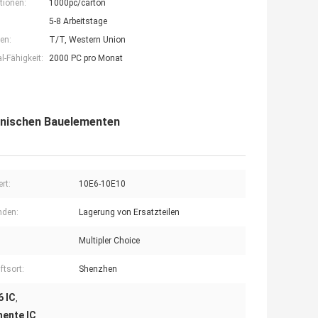
tionen:
1000pc/carton
5-8 Arbeitstage
en:
T/T, Western Union
-Fähigkeit:
2000 PC pro Monat
ronischen Bauelementen
rt:
10E6-10E10
nden:
Lagerung von Ersatzteilen
Multipler Choice
ftsort:
Shenzhen
6 IC
,
mente IC