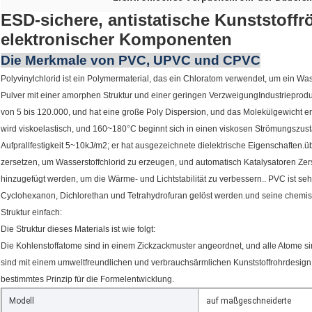
ESD-sichere, antistatische Kunststoffrö
elektronischer Komponenten
Die Merkmale von PVC, UPVC und CPVC
Polyvinylchlorid ist ein Polymermaterial, das ein Chloratom verwendet, um ein Was
Pulver mit einer amorphen Struktur und einer geringen VerzweigungIndustrieprod
von 5 bis 120.000, und hat eine große Poly Dispersion, und das Molekülgewicht 
wird viskoelastisch, und 160~180°C beginnt sich in einen viskosen Strömungszust
Aufprallfestigkeit 5~10kJ/m2; er hat ausgezeichnete dielektrische Eigenschaften.
zersetzen, um Wasserstoffchlorid zu erzeugen, und automatisch Katalysatoren Ze
hinzugefügt werden, um die Wärme- und Lichtstabilität zu verbessern.. PVC ist se
Cyclohexanon, Dichlorethan und Tetrahydrofuran gelöst werden.und seine chemis
Struktur einfach:
Die Struktur dieses Materials ist wie folgt:
Die Kohlenstoffatome sind in einem Zickzackmuster angeordnet, und alle Atome 
sind mit einem umweltfreundlichen und verbrauchsärmlichen Kunststoffrohrdesign 
bestimmtes Prinzip für die Formelentwicklung.
Modell
auf maßgeschneiderte