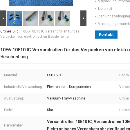
Verpackung Informa
Lieferzeit:
Zahlungsbedingung
Versorgungsmaterial
Großes Bild :
10E6-10E10 IC Versandrollen für das
Kontakt
Verpacken von elektronischen Bauelementen
10E6-10E10 IC Versandrollen für das Verpacken von elekt
Beschreibung
Material:
ESD PVC
Esd-We
Industrielle Verwendung:
Elektronische Komponenten
Verwe
Ausrüstung:
Vakuum-Tray-Maschine
Größe:
Farbe:
Klar
Herkun
Versandrollen 10E10 IC
Versandrollen 10E
,
Hervorheben:
Elektronisches Verpackenrohr der Bauele