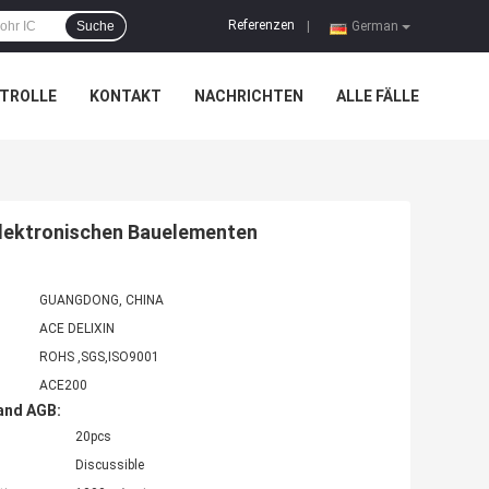
Referenzen
Suche
|
German
TROLLE
KONTAKT
NACHRICHTEN
ALLE FÄLLE
elektronischen Bauelementen
GUANGDONG, CHINA
ACE DELIXIN
ROHS ,SGS,ISO9001
ACE200
and AGB:
20pcs
Discussible