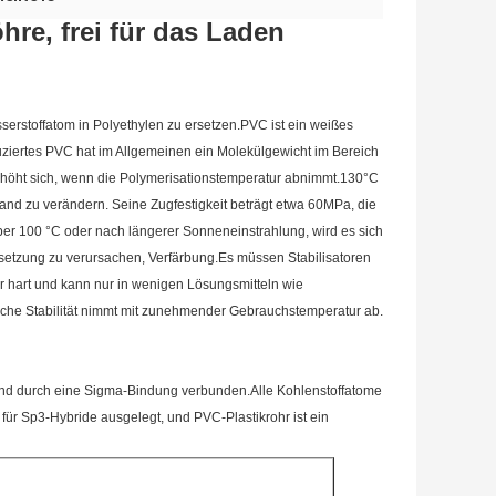
hre, frei für das Laden
serstoffatom in Polyethylen zu ersetzen.PVC ist ein weißes
uziertes PVC hat im Allgemeinen ein Molekülgewicht im Bereich
erhöht sich, wenn die Polymerisationstemperatur abnimmt.130°C
and zu verändern. Seine Zugfestigkeit beträgt etwa 60MPa, die
über 100 °C oder nach längerer Sonneneinstrahlung, wird es sich
rsetzung zu verursachen, Verfärbung.Es müssen Stabilisatoren
hr hart und kann nur in wenigen Lösungsmitteln wie
che Stabilität nimmt mit zunehmender Gebrauchstemperatur ab.
sind durch eine Sigma-Bindung verbunden.Alle Kohlenstoffatome
für Sp3-Hybride ausgelegt, und PVC-Plastikrohr ist ein