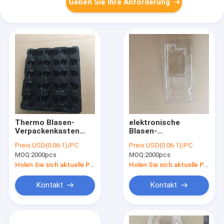
Geben Sie Ihre Anforderung
Thermo Blasen-
elektronische
Verpackenkasten
Blasen-
Tray For Electronic
Verpackenkasten
Preis:
USD(0.06-1)/PC
Preis:
USD(0.06-1)/PC
Component ACES
HAUSTIER pp. PS
MOQ:
2000pcs
MOQ:
2000pcs
DELIXIN
Material
umweltfreundlich
Holen Sie sich aktuelle Preis
Holen Sie sich aktuelle Preis
Kontakt
Kontakt