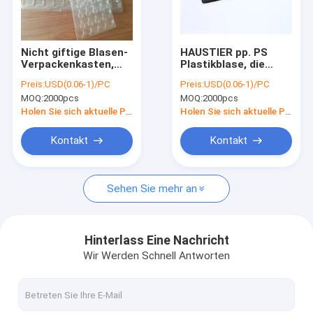
Fabrik Tour
Qualitätskontrolle
Nicht giftige Blasen-
HAUSTIER pp. PS
Verpackenkasten,
Plastikblase, die
Kontakt
HAUSTIER/PVC Esd
Antikorrosion für
Preis:
USD(0.06-1)/PC
Preis:
USD(0.06-1)/PC
PWB-Behälter
elektronischen Chip
MOQ:
2000pcs
MOQ:
2000pcs
geruchlos
verpackt
Nachrichten
Holen Sie sich aktuelle Preis
Holen Sie sich aktuelle Preis
Alle Fälle
Kontakt
Kontakt
Sehen Sie mehr an
Verpackenband ESD
Sicheres Eintritts-Drehkreuz
Hinterlass Eine Nachricht
Wir Werden Schnell Antworten
Cleanroom-Zusätze
Abdeckband