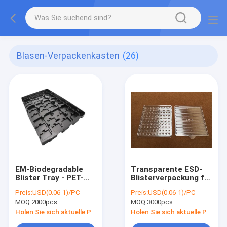
Blasen-Verpackenkasten
(26)
EM-Biodegradable
Transparente ESD-
Blister Tray - PET-
Blisterverpackung für
Material für ESD-
Leiterplatten & IC-
Preis:
USD(0.06-1)/PC
Preis:
USD(0.06-1)/PC
empfindliche
Verpackung -
MOQ:
2000pcs
MOQ:
3000pcs
elektronische
Premium
Komponenten und
APET/PP/PS/PVC
Holen Sie sich aktuelle Preis
Holen Sie sich aktuelle Preis
PCB
Material, stapelbar