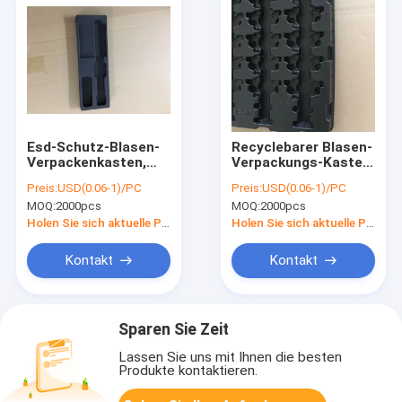
Esd-Schutz-Blasen-
Recyclebarer Blasen-
Verpackenkasten,
Verpackungs-Kasten
innerer
ESD-Schutz 0.25mm
Preis:
USD(0.06-1)/PC
Preis:
USD(0.06-1)/PC
Plastikbehälter
- 1.0mm Stärke
MOQ:
2000pcs
MOQ:
2000pcs
PET/PVC
Holen Sie sich aktuelle Preis
Holen Sie sich aktuelle Preis
Kontakt
Kontakt
Sparen Sie Zeit
Lassen Sie uns mit Ihnen die besten
Produkte kontaktieren.