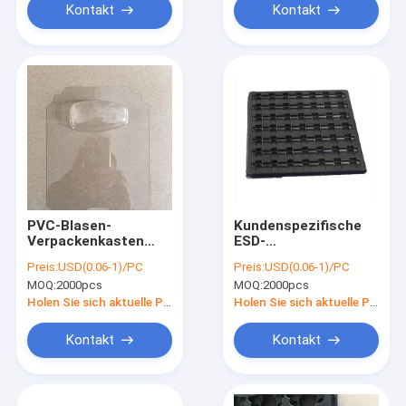
Kontakt
Kontakt
PVC-Blasen-
Kundenspezifische
Verpackenkasten
ESD-
Tray Ageing
Blisterverpackung -
Preis:
USD(0.06-1)/PC
Preis:
USD(0.06-1)/PC
Resistant
PET/PS-Material, für
MOQ:
2000pcs
MOQ:
2000pcs
Clear/schwarze
elektronische
Farbe
Bauteile &
Holen Sie sich aktuelle Preis
Holen Sie sich aktuelle Preis
Leiterplattenverpackung
Kontakt
Kontakt