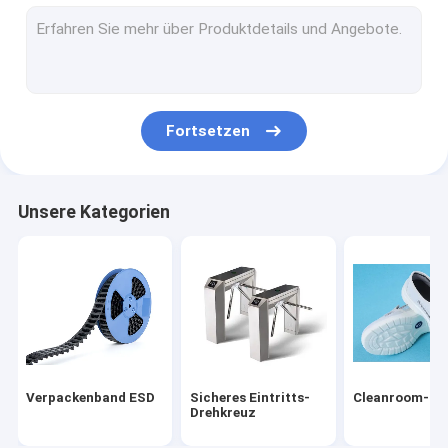
Esd-Rohr
Kunststoffspulen
Esd-Kunststoffschalen
Fortsetzen
Blasen-Verpackenkasten
Esd-Schemel-Stuhl
Unsere Kategorien
Statische Antizusätze
neu
smt
esd-Gewebe
Verpackenband ESD
Sicheres Eintritts-
Cleanroom-Zu
Drehkreuz