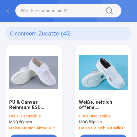
Cleanroom-Zusätze
(45)
PU & Canvas
Weiße, seitlich
Reinraum ESD
offene,
Schuhe - 34-46,
atmungsaktive ESD-
Preis:
Discussible
Preis:
Discussible
dreiseitig
Sicherheitsschuhe
MOQ:
50pairs
MOQ:
50pairs
atmungsaktiv,
mit 4-Mesh-Gewebe -
Velcro, für
PU & Canvas,
Holen Sie sich aktuelle Preis
Holen Sie sich aktuelle Preis
Lebensmittel &
antistatisch &