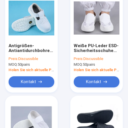
Antigrößen-
Weiße PU-Leder ESD-
Antiantidurchbohren
Sicherheitsschuhe
PUs zertrümmerndes
für Reinräume in der
Preis:
Discussible
Preis:
Discussible
Arbeitsesd statische
Lebensmittelherstellung
MOQ:
50pairs
MOQ:
50pairs
Fußbekleidungs-35-
- Größe 34-48,
46
antistatisch & leicht
Holen Sie sich aktuelle Preis
Holen Sie sich aktuelle Preis
zu reinigen
Kontakt
Kontakt
Startseite
Produkte
Über uns