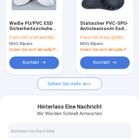
Fabrik Tour
Qualitätskontrolle
Weiße PU/PVC ESD
Statischer PVC-SPU-
Sicherheitsschuhe
Anticleanroom Esd
Kontakt
für Reinräume -
Flip Flop DLX 9102B
Preis:
USD 3-5/Pair(EXW)
Preis:
USD 0.3/pc(EXW)
Größe 34-48,
MOQ:
50pairs
MOQ:
50pairs
antistatisch, für die
Nachrichten
Lebensmittel-/Pharmaindustrie
Holen Sie sich aktuelle Preis
Holen Sie sich aktuelle Preis
Alle Fälle
Kontakt
Kontakt
Sehen Sie mehr an
Verpackenband ESD
Sicheres Eintritts-Drehkreuz
Hinterlass Eine Nachricht
Wir Werden Schnell Antworten
Cleanroom-Zusätze
Abdeckband