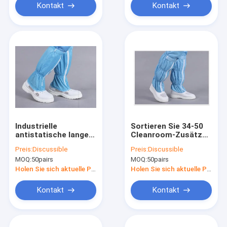
Pharma
stoßfest, Größe 34-
Kontakt
Kontakt
46
Industrielle
Sortieren Sie 34-50
antistatische lange
Cleanroom-Zusätze,
Stiefel - 220-300 mm,
Antihaltearbeit-
Preis:
Discussible
Preis:
Discussible
PU-Leder Oberteil mit
Stiefel mit PVC
MOQ:
50pairs
MOQ:
50pairs
leitfähigem Stoff für
Outsole
ESD-Reinräume
Holen Sie sich aktuelle Preis
Holen Sie sich aktuelle Preis
Kontakt
Kontakt