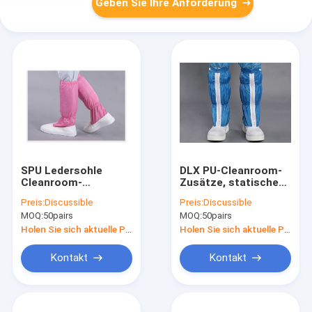
Geben Sie Ihre Anforderung
SPU Ledersohle
DLX PU-Cleanroom-
Cleanroom-
Zusätze, statische
Sicherheitsschuhe
Antischuhe der
Preis:
Discussible
Preis:
Discussible
staubfrei für
Sicherheits-10E7-
MOQ:
50pairs
MOQ:
50pairs
Funktion
10E9
Holen Sie sich aktuelle Preis
Holen Sie sich aktuelle Preis
Kontakt
Kontakt