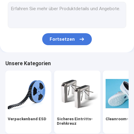
Esd-Rohr
Kunststoffspulen
Esd-Kunststoffschalen
Fortsetzen
Blasen-Verpackenkasten
Esd-Schemel-Stuhl
Unsere Kategorien
Statische Antizusätze
neu
smt
esd-Gewebe
Verpackenband ESD
Sicheres Eintritts-
Cleanroom-Zu
Drehkreuz