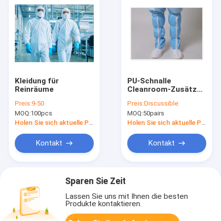
Kleidung für
PU-Schnalle
Reinräume
Cleanroom-Zusätze,
Sicherheits-Schuhe
Preis:
9-50
Preis:
Discussible
ANTICER ESD
MOQ:
100pcs
MOQ:
50pairs
statisches
genehmigten
Holen Sie sich aktuelle Preis
Holen Sie sich aktuelle Preis
Kontakt
Kontakt
Sparen Sie Zeit
Lassen Sie uns mit Ihnen die besten
Produkte kontaktieren.