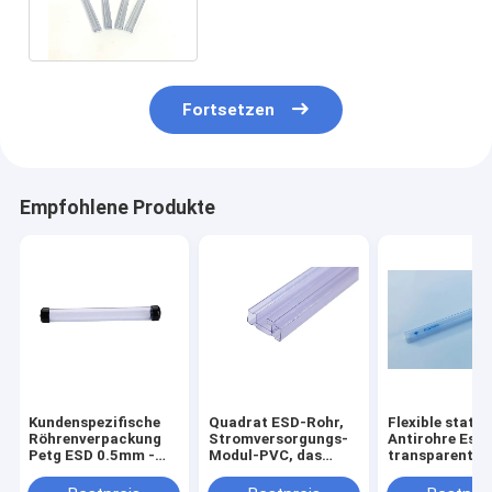
Rohr-des Speicher-10E6-
10E10
Fortsetzen
Empfohlene Produkte
Kundenspezifische
Quadrat ESD-Rohr,
Flexible statis
Röhrenverpackung
Stromversorgungs-
Antirohre Esd,
Petg ESD 0.5mm -
Modul-PVC, das
transparente 
1.0mm Stärke mit
Rohr-Antistatisches
Oberfläche
Endstöpseln
verpackt
verpacken