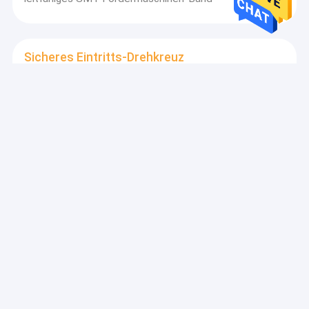
Sicheres Eintritts-Drehkreuz
Hohe Leistungsfähigkeits-sicherer Eintritts-Drehkreuz-
Edelstahl eine Möglichkeit für Vergnügungsparks
Cleanroom-Zusätze
DLX PU-Cleanroom-Zusätze, statische Antischuhe der
Sicherheits-10E7-10E9
Abdeckband
8 mm/12 mm Hitzesiegelband für geprägte
Trägerbänder