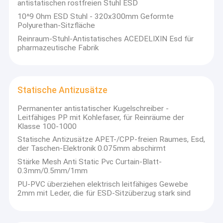
antistatischen rostfreien Stuhl ESD
Esd-Rohr
10^9 Ohm ESD Stuhl - 320x300mm Geformte
Polyurethan-Sitzfläche
Kunststoffspulen
Reinraum-Stuhl-Antistatisches ACEDELIXIN Esd für
pharmazeutische Fabrik
Esd-Kunststoffschalen
Blasen-Verpackenkasten
Statische Antizusätze
Esd-Schemel-Stuhl
Permanenter antistatischer Kugelschreiber -
Statische Antizusätze
Leitfähiges PP mit Kohlefaser, für Reinräume der
Klasse 100-1000
neu
Statische Antizusätze APET-/CPP-freien Raumes, Esd,
der Taschen-Elektronik 0.075mm abschirmt
smt
Stärke Mesh Anti Static Pvc Curtain-Blatt-
0.3mm/0.5mm/1mm
esd-Gewebe
PU-PVC überziehen elektrisch leitfähiges Gewebe
2mm mit Leder, die für ESD-Sitzüberzug stark sind