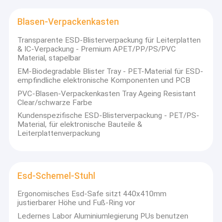
Fabrik Tour
Blasen-Verpackenkasten
Qualitätskontrolle
Transparente ESD-Blisterverpackung für Leiterplatten
& IC-Verpackung - Premium APET/PP/PS/PVC
Kontakt
Material, stapelbar
EM-Biodegradable Blister Tray - PET-Material für ESD-
Nachrichten
empfindliche elektronische Komponenten und PCB
PVC-Blasen-Verpackenkasten Tray Ageing Resistant
Alle Fälle
Clear/schwarze Farbe
Kundenspezifische ESD-Blisterverpackung - PET/PS-
Material, für elektronische Bauteile &
Leiterplattenverpackung
Verpackenband ESD
Sicheres Eintritts-Drehkreuz
Esd-Schemel-Stuhl
Cleanroom-Zusätze
Ergonomisches Esd-Safe sitzt 440x410mm
justierbarer Höhe und Fuß-Ring vor
Abdeckband
Ledernes Labor Aluminiumlegierung PUs benutzen