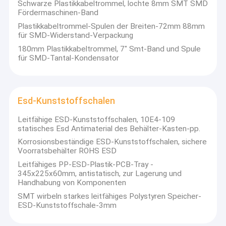
Schwarze Plastikkabeltrommel, lochte 8mm SMT SMD
Fördermaschinen-Band
Plastikkabeltrommel-Spulen der Breiten-72mm 88mm
für SMD-Widerstand-Verpackung
180mm Plastikkabeltrommel, 7" Smt-Band und Spule
für SMD-Tantal-Kondensator
Esd-Kunststoffschalen
Leitfähige ESD-Kunststoffschalen, 10E4-109
statisches Esd Antimaterial des Behälter-Kasten-pp.
Korrosionsbeständige ESD-Kunststoffschalen, sichere
Voorratsbehälter ROHS ESD
Leitfähiges PP-ESD-Plastik-PCB-Tray -
Startseite
345x225x60mm, antistatisch, zur Lagerung und
Shenzhen Delixin Co., LTD.
Wir sind eine der größten
Handhabung von Komponenten
Konzerngesellschaften mit über 30 Jahren Geschichte des
Produkte
SMT wirbeln starkes leitfähiges Polystyren Speicher-
Verpackungsmaterials in China.Thailand und so weiter.Es
ESD-Kunststoffschale-3mm
integriert Design, Produktion, Fertigung, Service als Ganzes.
Über uns