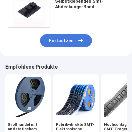
Selbstklebendes Smt-
Abdeckungs-Band
umweltfreundliche statische
Antimaterialien PS
Fortsetzen
Empfohlene Produkte
Großhandel mit
Fabrik-direkte SMT-
Hochschlagfe
antistatischem
Elektronische
SMT-Trägerb