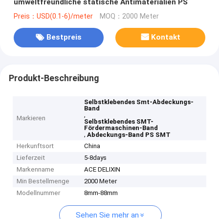
umweltfreundliche statische Antimaterialien PS
Preis：USD(0.1-6)/meter
MOQ：2000 Meter
Bestpreis
Kontakt
Produkt-Beschreibung
Selbstklebendes Smt-Abdeckungs-
Band
,
Markieren
Selbstklebendes SMT-
Fördermaschinen-Band
,
Abdeckungs-Band PS SMT
Herkunftsort
China
Lieferzeit
5-8days
Markenname
ACE DELIXIN
Min Bestellmenge
2000 Meter
Modellnummer
8mm-88mm
Sehen Sie mehr an