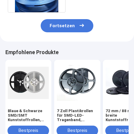
Auswirkung Ploystrone
Fortsetzen
Empfohlene Produkte
Blaue & Schwarze
7 Zoll Plastikrollen
72 mm / 88 m
SMD/SMT
für SMD-LED-
breite
Kunststoffrollen,
Tragenband,
Kunststoffroll
geeignet für 8-88mm
kompatibel mit
speziell für die
Trägerband
mehreren Breiten
Massenverpac
Bestpreis
Bestpreis
Bestprei
von SMD-