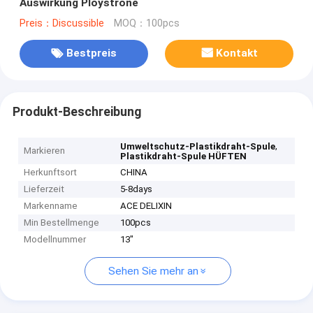
Auswirkung Ploystrone
Preis：Discussible
MOQ：100pcs
Bestpreis
Kontakt
Produkt-Beschreibung
,
Umweltschutz-Plastikdraht-Spule
Markieren
Plastikdraht-Spule HÜFTEN
Herkunftsort
CHINA
Lieferzeit
5-8days
Markenname
ACE DELIXIN
Min Bestellmenge
100pcs
Modellnummer
13"
Sehen Sie mehr an