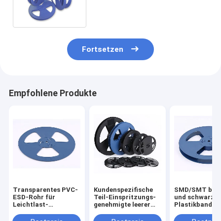
SMD-Widerstandverpackung
Fortsetzen
Empfohlene Produkte
Transparentes PVC-
Kundenspezifische
SMD/SMT bla
ESD-Rohr für
Teil-Einspritzungs-
und schwarze
Leichtlast-
genehmigte leerer
Plastikband-T
Stromversorgungsmodulverpackungen
Plastikkabel-Draht-
der Kabeltrom
mit stabilen
Spule SGS
88Mm