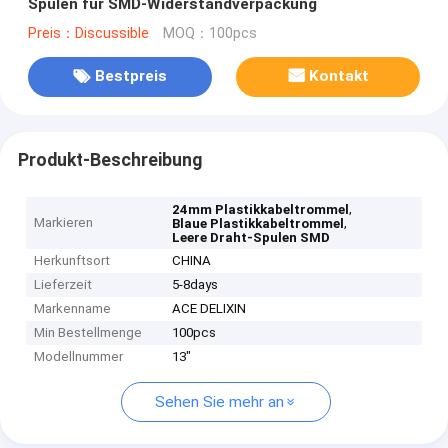
Spulen für SMD-Widerstandverpackung
Preis：Discussible
MOQ：100pcs
Bestpreis
Kontakt
Produkt-Beschreibung
,
24mm Plastikkabeltrommel
Markieren
,
Blaue Plastikkabeltrommel
Leere Draht-Spulen SMD
Herkunftsort
CHINA
Lieferzeit
5-8days
Markenname
ACE DELIXIN
Min Bestellmenge
100pcs
Modellnummer
13"
Sehen Sie mehr an