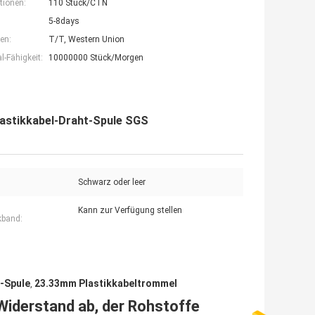
tionen:
110 Stück/CTN
5-8days
en:
T/T, Western Union
-Fähigkeit:
10000000 Stück/Morgen
lastikkabel-Draht-Spule SGS
Schwarz oder leer
Kann zur Verfügung stellen
kband:
-Spule
23.33mm Plastikkabeltrommel
,
Widerstand ab, der Rohstoffe