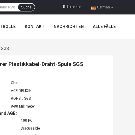
Referenzen
Suche
|
German
TROLLE
KONTAKT
NACHRICHTEN
ALLE FÄLLE
e SGS
rer Plastikkabel-Draht-Spule SGS
China
ACE DELIXIN
ROHS，SGS
8-88 Millimeter
and AGB:
100 PC
Discussible