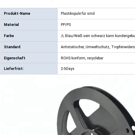
Produkt-Name
Plastikspule für smd
Material
PP/PS
Farbe
/L Blau/Weiß sein schwarz kann kundengebu
Standard
Antistatischer, Umweltschutz, Tropfenwiders
Eigenschaft
ROHS konform, recyclebar
Lieferfrist:
2-5Days