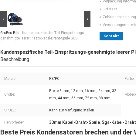
Verpackung Informa
Lieferzeit:
Zahlungsbedingung
Versorgungsmaterial
Großes Bild :
Kundenspezifische Teil-Einspritzungs-
Kontakt
genehmigte leerer Plastikkabel-Draht-Spule SGS
Kundenspezifische Teil-Einspritzungs-genehmigte leerer P
Beschreibung
Mateial:
PS/PC
Farbe:
Breite 8 mm, 12 mm, 16 mm, 24 mm, 32
Größe:
Abdec
mm, 44 mm, 56 mm, 72 mm, 88 mm
SPULE:
Kann zur Verfügung stellen
33mm Kabel-Draht-Spule
Sgs-Kabel-Draht
Hervorheben:
,
Beste Preis Kondensatoren brechen und der 