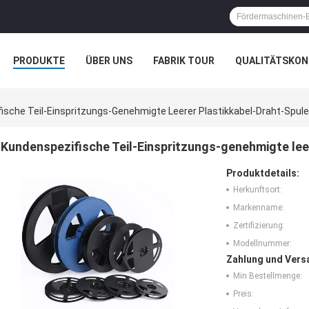
PRODUKTE
ÜBER UNS
FABRIK TOUR
QUALITÄTSKON
ische Teil-Einspritzungs-Genehmigte Leerer Plastikkabel-Draht-Spul
Kundenspezifische Teil-Einspritzungs-genehmigte lee
Produktdetails:
Herkunftsort:
Markenname:
Zertifizierung:
Modellnummer:
Zahlung und Vers
Min Bestellmenge:
Preis: