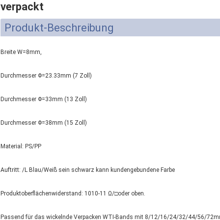
verpackt
Produkt-Beschreibung
Breite W=8mm,
Durchmesser Φ=23.33mm (7 Zoll)
Durchmesser Φ=33mm (13 Zoll)
Durchmesser Φ=38mm (15 Zoll)
Material: PS/PP
Auftritt: /L Blau/Weiß sein schwarz kann kundengebundene Farbe
Produktoberflächenwiderstand: 1010-11 Ω/□oder oben.
Passend für das wickelnde Verpacken WTI-Bands mit 8/12/16/24/32/44/56/72m