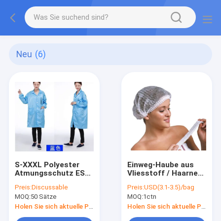
Neu
(6)
S-XXXL Polyester
Einweg-Haube aus
Atmungsschutz ESD
Vliesstoff / Haarnetz
Reinraumbekleidung
für medizinische
Preis:
Discussable
Preis:
USD(3.1-3.5)/bag
Anti-statisch
Zwecke, CE-
MOQ:
50 Sätze
MOQ:
1ctn
zertifiziert, Größen:
18", 19", 21", 24"
Holen Sie sich aktuelle Preis
Holen Sie sich aktuelle Preis