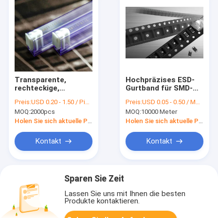
Transparente,
Hochpräzises ESD-
rechteckige,
Gurtband für SMD-
antistatische ESD-
Verpackung, Papier-
Preis:
USD 0.20 - 1.50 / Piece (depending on size & quantity)
Preis:
USD 0.05 - 0.50 / Meter
Röhren für den
und Kunststoffarten,
MOQ:
2000pcs
MOQ:
10000 Meter
Versand und die
kundenspezifische
Verpackung von IC-
Größen verfügbar
Holen Sie sich aktuelle Preis
Holen Sie sich aktuelle Preis
Chips
Kontakt
Kontakt
Sparen Sie Zeit
Lassen Sie uns mit Ihnen die besten
Produkte kontaktieren.