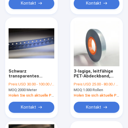
Kontakt
Kontakt
Schwarz
3-lagige, leitfähige
transparentes
PET-Abdeckband,
Leitband,
hohe Transparenz
Preis:
USD 30.00 - 100.00 / Roll
Preis:
USD 25.00 - 80.00 / Roll (depending on width & quantity)
dauerhaftes ESD-
85-90%!,(FEHLT) für
MOQ:
2000 Meter
MOQ:
1.000 Rollen
Sicher, für SMD/SMT-
Carrierband-
Komponentenverpackungen
Versiegelung
Holen Sie sich aktuelle Preis
Holen Sie sich aktuelle Preis
Kontakt
Kontakt