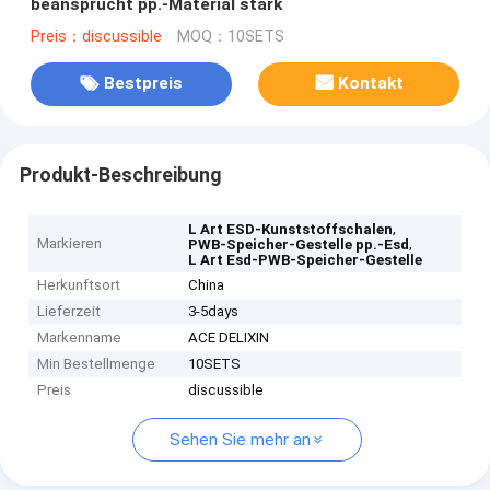
beansprucht pp.-Material stark
Preis：discussible
MOQ：10SETS
Bestpreis
Kontakt
Produkt-Beschreibung
,
L Art ESD-Kunststoffschalen
Markieren
,
PWB-Speicher-Gestelle pp.-Esd
L Art Esd-PWB-Speicher-Gestelle
Herkunftsort
China
Lieferzeit
3-5days
Markenname
ACE DELIXIN
Min Bestellmenge
10SETS
Preis
discussible
Sehen Sie mehr an