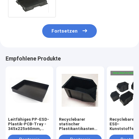
beansprucht pp.-Material
stark
Fortsetzen
Empfohlene Produkte
Leitfähiges PP-ESD-
Recyclebarer
Recyclebare s
Plastik-PCB-Tray -
statischer
ESD-
345x225x60mm,
Plastikantikasten
Kunststoffsch
antistatisch, zur
gewellter Esd 10E4-
Behälter
Lagerung und
109 Eco freundlich
235x155x120