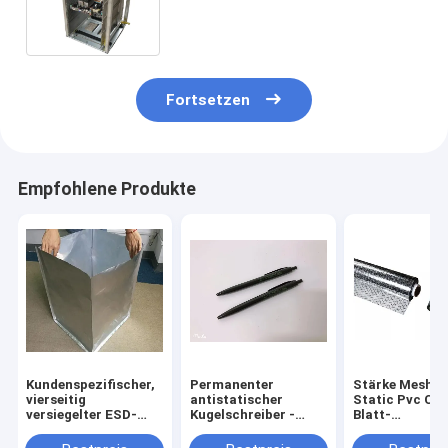
ESD statisches, das SMT-
Speicher L Größe steht
Fortsetzen
Empfohlene Produkte
Kundenspezifischer,
Permanenter
Stärke Mesh A
vierseitig
antistatischer
Static Pvc Cur
versiegelter ESD-
Kugelschreiber -
Blatt-
Schutzbeutel,
Leitfähiges PP mit
0.3mm/0.5m
feuchtigkeitsbeständig
Kohlefaser, für