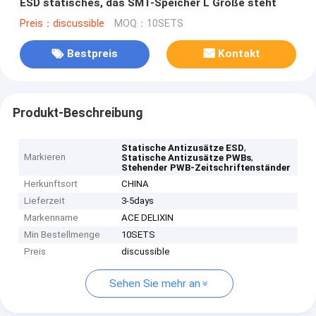
ESD statisches, das SMT-Speicher L Größe steht
Preis：discussible
MOQ：10SETS
Bestpreis
Kontakt
Produkt-Beschreibung
,
Statische Antizusätze ESD
Markieren
,
Statische Antizusätze PWBs
Stehender PWB-Zeitschriftenständer
Herkunftsort
CHINA
Lieferzeit
3-5days
Markenname
ACE DELIXIN
Min Bestellmenge
10SETS
Preis
discussible
Sehen Sie mehr an