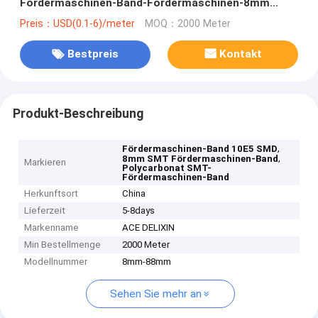
Fördermaschinen-Band-Fördermaschinen-8mm
12mm
Preis：USD(0.1-6)/meter
MOQ：2000 Meter
Bestpreis
Kontakt
Produkt-Beschreibung
,
Fördermaschinen-Band 10E5 SMD
,
8mm SMT Fördermaschinen-Band
Markieren
Polycarbonat SMT-
Fördermaschinen-Band
Herkunftsort
China
Lieferzeit
5-8days
Markenname
ACE DELIXIN
Min Bestellmenge
2000 Meter
Modellnummer
8mm-88mm
Sehen Sie mehr an