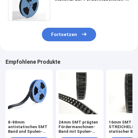
Band-Fördermaschinen-8mm
12mm
Fortsetzen
Empfohlene Produkte
8-88mm
24mm SMT prägten
16mm SMT
antistatisches SMT
Fördermaschinen-
STREICHELN
Band und Spulen-
Band mit Spulen-
statischer Ba
Paket für
Abdeckung für
ANTIPC PS