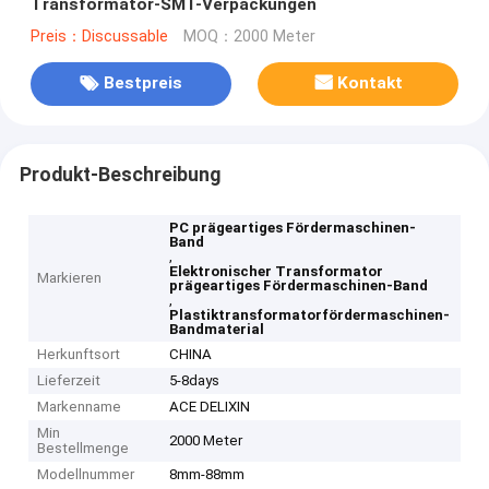
Transformator-SMT-Verpackungen
Preis：Discussable
MOQ：2000 Meter
Bestpreis
Kontakt
Produkt-Beschreibung
PC prägeartiges Fördermaschinen-
Band
,
Elektronischer Transformator
Markieren
prägeartiges Fördermaschinen-Band
,
Plastiktransformatorfördermaschinen-
Bandmaterial
Herkunftsort
CHINA
Lieferzeit
5-8days
Markenname
ACE DELIXIN
Min
2000 Meter
Bestellmenge
Modellnummer
8mm-88mm