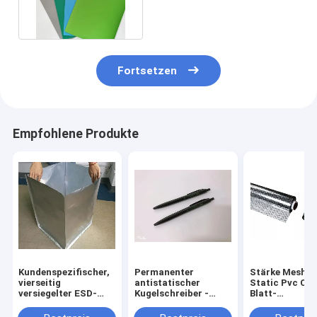
Oberfläche für Cleanroom
Fortsetzen
Empfohlene Produkte
Kundenspezifischer,
Permanenter
Stärke Mesh A
vierseitig
antistatischer
Static Pvc Cur
versiegelter ESD-
Kugelschreiber -
Blatt-
Schutzbeutel,
Leitfähiges PP mit
0.3mm/0.5m
feuchtigkeitsbeständig
Kohlefaser, für