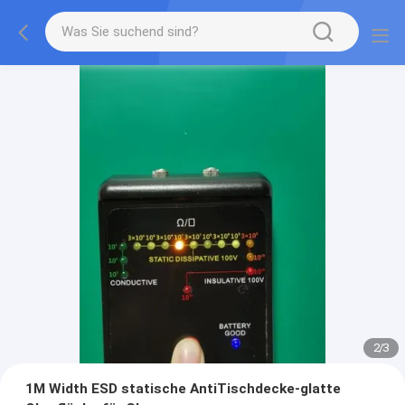
2
/
3
1M Width ESD statische AntiTischdecke-glatte