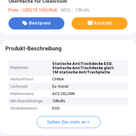
Oberfläche für Cleanroom
Preis：USD(10-150)/Roll
MOQ：10Rolls
Bestpreis
Kontakt
Produkt-Beschreibung
,
Statische AntiTischdecke ESD
Markieren
,
Statische AntiTischdecke glatt
1M statische AntiTischplatte
Herkunftsort
CHINA
Lieferzeit
Ex-Vorrat
Markenname
ACE DELIXIN
Min Bestellmenge
10Rolls
Modellnummer
ESD
Sehen Sie mehr an