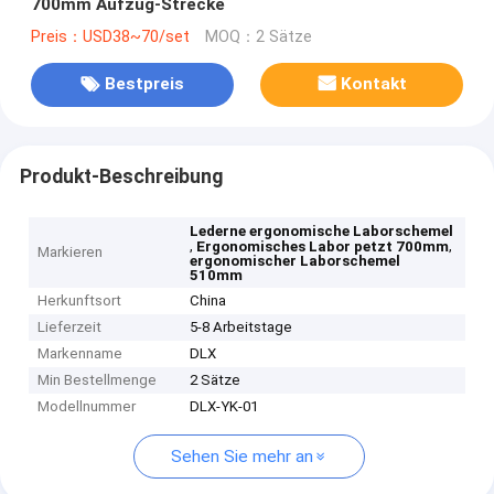
700mm Aufzug-Strecke
Preis：USD38~70/set
MOQ：2 Sätze
Bestpreis
Kontakt
Produkt-Beschreibung
Lederne ergonomische Laborschemel
,
,
Ergonomisches Labor petzt 700mm
Markieren
ergonomischer Laborschemel
510mm
Herkunftsort
China
Lieferzeit
5-8 Arbeitstage
Markenname
DLX
Min Bestellmenge
2 Sätze
Modellnummer
DLX-YK-01
Sehen Sie mehr an