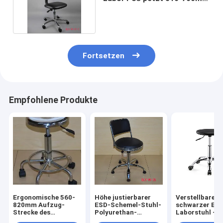
Aufzug-Strecke
Fortsetzen
Empfohlene Produkte
Ergonomische 560-
Höhe justierbarer
Verstellbarer
820mm Aufzug-
ESD-Schemel-Stuhl-
schwarzer ES
Strecke des
Polyurethan-
Laborstuhl -
Edelstahl ESD-
Schaum für
Laborhocker i