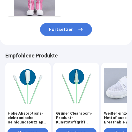
beschuht PU-Leder-Größe
35-50
Fortsetzen
Empfohlene Produkte
Hohe Absorptions-
Grüner Cleanroom-
Weißer einzeln
elektronische
Produkt-
Nettoflausch
Reinigungsputzlappen,
Kunststoffgriff
Breathable 2
dauerhafte Schaum-
Cleanroom-Schaum
Schuhe PUs es
Spitzen-
wischt Polypropylen