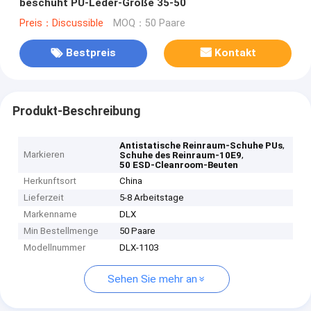
beschuht PU-Leder-Größe 35-50
Preis：Discussible
MOQ：50 Paare
Bestpreis
Kontakt
Produkt-Beschreibung
,
Antistatische Reinraum-Schuhe PUs
Markieren
,
Schuhe des Reinraum-10E9
50 ESD-Cleanroom-Beuten
Herkunftsort
China
Lieferzeit
5-8 Arbeitstage
Markenname
DLX
Min Bestellmenge
50 Paare
Modellnummer
DLX-1103
Sehen Sie mehr an