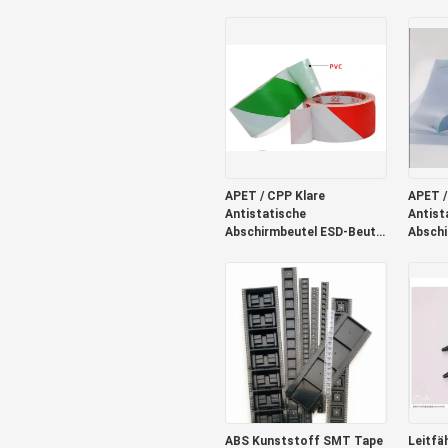
260°C Klebeband
Zoll-B
16mm
APET / CPP Klare
APET /
Antistatische
Antist
Abschirmbeutel ESD-Beutel
Abschi
für Elektronik 0,075 mm
für El
ABS Kunststoff SMT Tape
Leitfä