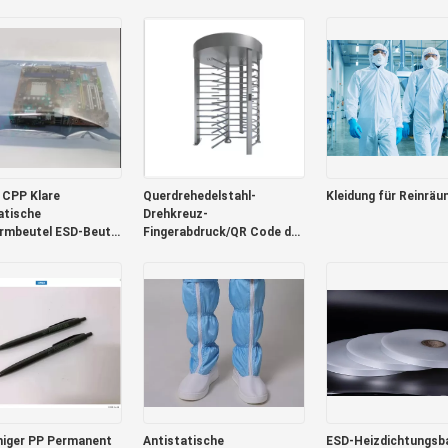
reite 8mm 12mm
Kapazität
Modul
 CPP Klare
Querdrehedelstahl-
Kleidung für Reinrä
atische
Drehkreuz-
rmbeutel ESD-Beutel
Fingerabdruck/QR Code der
ektronik 0,075 mm
sicherheits-304
higer PP Permanent
Antistatische
ESD-Heizdichtungsba