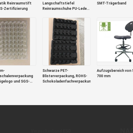
atik Reinraumstift
Langschaftstiefel
SMT-Trägerband
S-Zertifizierung
Reinraumschuhe PU-Leder
Größe 35-50
mm-
Schwarze PET-
Aufzugsbereich von 
rschalenverpackung
Blisterverpackung, ROHS-
700 mm
ägelogo und SGS-
Schokoladenfachverpackung
zierung
NA
Verpackenband ESD