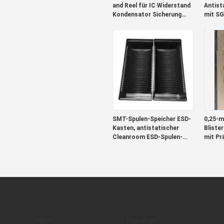
and Reel für IC Widerstand
Antist
Kondensator Sicherung
mit SG
Transformator
SMT-Spulen-Speicher ESD-
0,25-
Kasten, antistatischer
Bliste
Cleanroom ESD-Spulen-
mit Pr
Behälter
Zertifi
über
Esd-Rohr