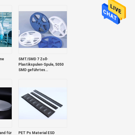
leitfähige Schuhhülle.
ume
SMT/SMD 7 Zoll-
Plastikspulen-Spule, 5050
SMD geführtes
Fördermaschinen-Band
nd für
PET Ps Material ESD