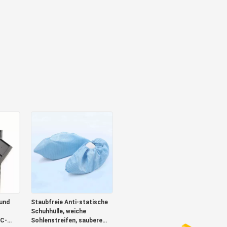
und
Staubfreie Anti-statische
Schuhhülle, weiche
IC-
Sohlenstreifen, saubere