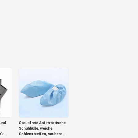
und
Staubfreie Anti-statische
Schuhhülle, weiche
IC-
Sohlenstreifen, saubere