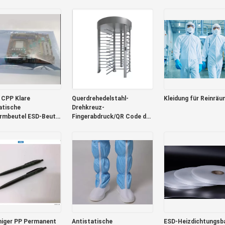
reite 8mm 12mm
Kapazität
Modul
 CPP Klare
Querdrehedelstahl-
Kleidung für Reinrä
atische
Drehkreuz-
rmbeutel ESD-Beutel
Fingerabdruck/QR Code der
ektronik 0,075 mm
sicherheits-304
higer PP Permanent
Antistatische
ESD-Heizdichtungsba