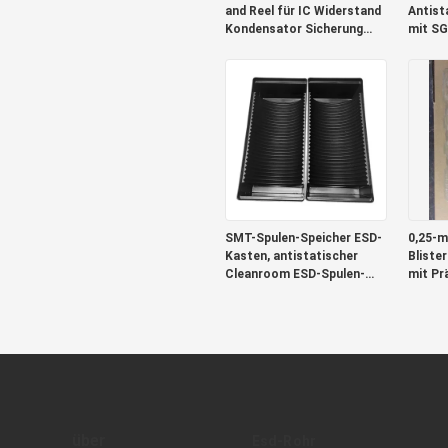
and Reel für IC Widerstand
Antist
Kondensator Sicherung
mit SG
Transformator
SMT-Spulen-Speicher ESD-
0,25-
Kasten, antistatischer
Bliste
Cleanroom ESD-Spulen-
mit Pr
Behälter
Zertifi
über
Esd-Rohr