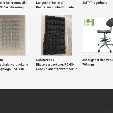
atik Reinraumstift
Langschaftstiefel
SMT-Trägerband
S-Zertifizierung
Reinraumschuhe PU-Leder
Größe 35-50
mm-
Schwarze PET-
Aufzugsbereich von 
rschalenverpackung
Blisterverpackung, ROHS-
700 mm
ägelogo und SGS-
Schokoladenfachverpackung
zierung
NA
Verpackenband ESD