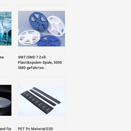
leitfähige Schuhhülle.
ume
SMT/SMD 7 Zoll-
Plastikspulen-Spule, 5050
SMD geführtes
Fördermaschinen-Band
nd für
PET Ps Material ESD