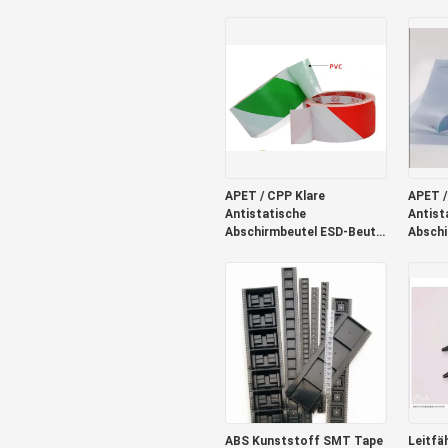
260°C Klebeband
Zoll-B
16mm
APET / CPP Klare
APET /
Antistatische
Antist
Abschirmbeutel ESD-Beutel
Abschi
für Elektronik 0,075 mm
für El
ABS Kunststoff SMT Tape
Leitfä