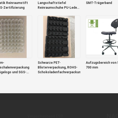
atik Reinraumstift
Langschaftstiefel
SMT-Trägerband
S-Zertifizierung
Reinraumschuhe PU-Leder
Größe 35-50
mm-
Schwarze PET-
Aufzugsbereich von 
rschalenverpackung
Blisterverpackung, ROHS-
700 mm
ägelogo und SGS-
Schokoladenfachverpackung
zierung
NA
Verpackenband ESD