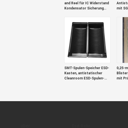
and Reel für IC Widerstand
Antist
Kondensator Sicherung
mit SG
Transformator
SMT-Spulen-Speicher ESD-
0,25-
Kasten, antistatischer
Bliste
Cleanroom ESD-Spulen-
mit Pr
Behälter
Zertifi
über
Esd-Rohr