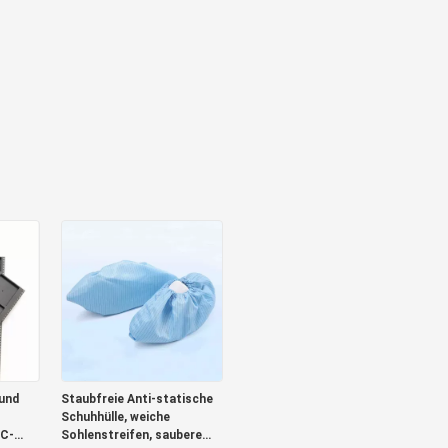
und
Staubfreie Anti-statische
Schuhhülle, weiche
IC-
Sohlenstreifen, saubere