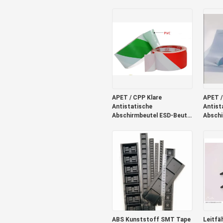
260°C Klebeband
Zoll-B
16mm
APET / CPP Klare
APET /
Antistatische
Antist
Abschirmbeutel ESD-Beutel
Abschi
für Elektronik 0,075 mm
für El
ABS Kunststoff SMT Tape
Leitfä