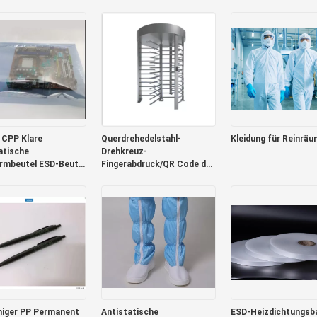
reite 8mm 12mm
Kapazität
Modul
 CPP Klare
Querdrehedelstahl-
Kleidung für Reinrä
atische
Drehkreuz-
rmbeutel ESD-Beutel
Fingerabdruck/QR Code der
ektronik 0,075 mm
sicherheits-304
higer PP Permanent
Antistatische
ESD-Heizdichtungsba