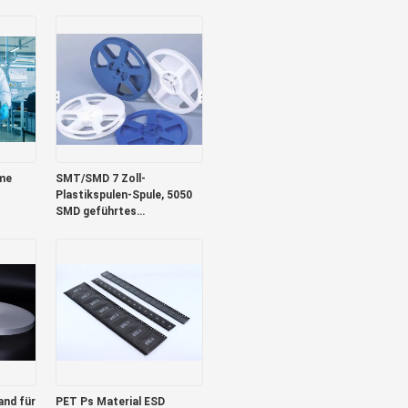
leitfähige Schuhhülle.
ume
SMT/SMD 7 Zoll-
Plastikspulen-Spule, 5050
SMD geführtes
Fördermaschinen-Band
nd für
PET Ps Material ESD