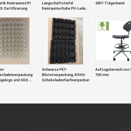
atik Reinraumstift
Langschaftstiefel
SMT-Trägerband
S-Zertifizierung
Reinraumschuhe PU-Leder
Größe 35-50
mm-
Schwarze PET-
Aufzugsbereich von 
rschalenverpackung
Blisterverpackung, ROHS-
700 mm
ägelogo und SGS-
Schokoladenfachverpackung
zierung
NA
Verpackenband ESD