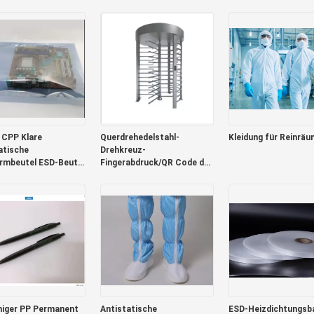
reite 8mm 12mm
Kapazität
Modul
 CPP Klare
Querdrehedelstahl-
Kleidung für Reinrä
atische
Drehkreuz-
rmbeutel ESD-Beutel
Fingerabdruck/QR Code der
ektronik 0,075 mm
sicherheits-304
higer PP Permanent
Antistatische
ESD-Heizdichtungsba