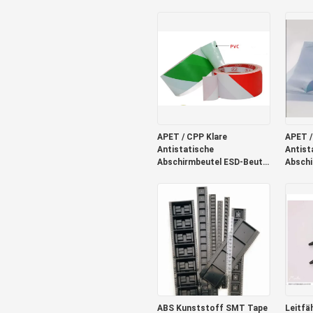
260°C Klebeband
Zoll-B
16mm
APET / CPP Klare
APET /
Antistatische
Antist
Abschirmbeutel ESD-Beutel
Abschi
für Elektronik 0,075 mm
für El
ABS Kunststoff SMT Tape
Leitfä