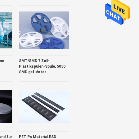
leitfähige Schuhhülle.
ume
SMT/SMD 7 Zoll-
Plastikspulen-Spule, 5050
SMD geführtes
Fördermaschinen-Band
nd für
PET Ps Material ESD