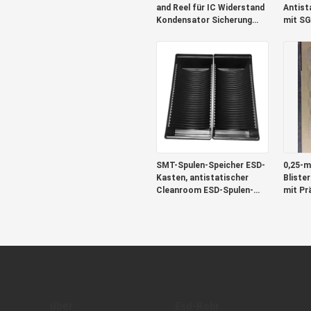
and Reel für IC Widerstand
Antist
Kondensator Sicherung
mit SG
Transformator
SMT-Spulen-Speicher ESD-
0,25-
Kasten, antistatischer
Bliste
Cleanroom ESD-Spulen-
mit Pr
Behälter
Zertifi
über
Esd-Rohr