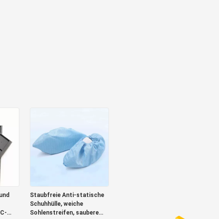
und
Staubfreie Anti-statische
Schuhhülle, weiche
IC-
Sohlenstreifen, saubere