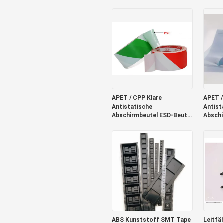
260°C Klebeband
Zoll-B
16mm
APET / CPP Klare
APET /
Antistatische
Antist
Abschirmbeutel ESD-Beutel
Abschi
für Elektronik 0,075 mm
für El
ABS Kunststoff SMT Tape
Leitfä