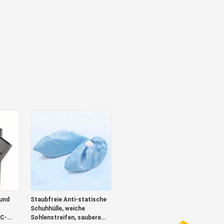
und
Staubfreie Anti-statische
Schuhhülle, weiche
IC-
Sohlenstreifen, saubere