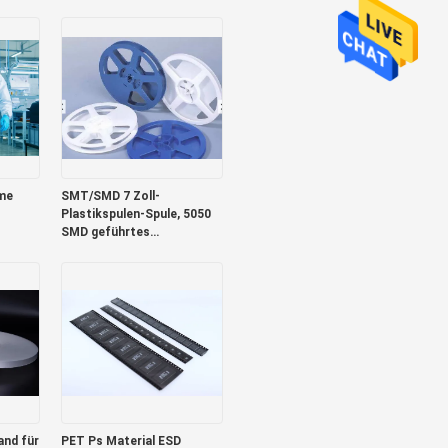
leitfähige Schuhhülle.
ume
SMT/SMD 7 Zoll-
Plastikspulen-Spule, 5050
SMD geführtes
Fördermaschinen-Band
nd für
PET Ps Material ESD