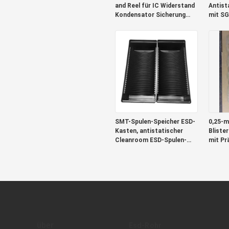
and Reel für IC Widerstand
Antist
Kondensator Sicherung
mit SG
Transformator
SMT-Spulen-Speicher ESD-
0,25-
Kasten, antistatischer
Bliste
Cleanroom ESD-Spulen-
mit Pr
Behälter
Zertifi
über
Esd-Rohr