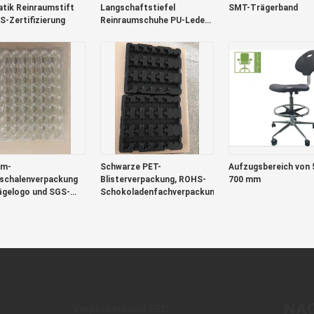
atik Reinraumstift
Langschaftstiefel
SMT-Trägerband
S-Zertifizierung
Reinraumschuhe PU-Leder
Größe 35-50
mm-
Schwarze PET-
Aufzugsbereich von 
rschalenverpackung
Blisterverpackung, ROHS-
700 mm
ägelogo und SGS-
Schokoladenfachverpackung
zierung
NA
Verpackenband ESD