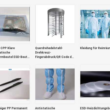
reite 8mm 12mm
Kapazität
Modul
 CPP Klare
Querdrehedelstahl-
Kleidung für Reinrä
atische
Drehkreuz-
rmbeutel ESD-Beutel
Fingerabdruck/QR Code der
ektronik 0,075 mm
sicherheits-304
higer PP Permanent
Antistatische
ESD-Heizdichtungsba