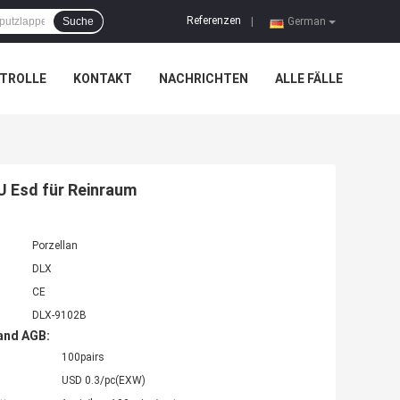
Referenzen
Suche
|
German
TROLLE
KONTAKT
NACHRICHTEN
ALLE FÄLLE
U Esd für Reinraum
Porzellan
DLX
CE
DLX-9102B
and AGB:
100pairs
USD 0.3/pc(EXW)