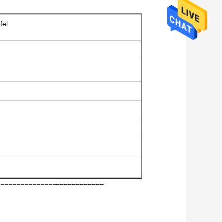
fel
===========================