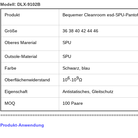
Modell: DLX-9102B
Produkt
Bequemer Cleanroom esd-SPU-Pantof
Größe
36 38 40 42 44 46
Oberes Marerial
SPU
Outsole-Material
SPU
Farbe
Schwarz, blau
6
9
Oberflächenwiderstand
10
-10
Ω
Eigenschaft
Antistatisches, Gleitschutz
MOQ
100 Paare
=======================================================
Produkt-Anwendung