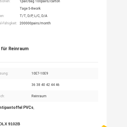
tionen:
1pair/bag 100pairs/carton
Tage 5-8work
en:
T/T, D/P, L/C, D/A
-Fähigkeit:
200000pairs/month
 für Reinraum
sung:
10E7-10E9
36 38 40 42 44 46
ch:
Reinraum
ntipantoffel PVCs
,
 DLX 9102B