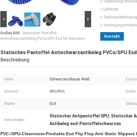
Verpackung Informa
Lieferzeit:
Zahlungsbedingung
Versorgungsmaterial
Großes Bild :
Statisches Pantoffel-
Kontakt
Antischwarzantibeleg PVCs/SPU Esd für Reinraum
Statisches Pantoffel-Antischwarzantibeleg PVCs/SPU Esd
Beschreibung
Farbe:
Schwarzes/blaues Weiß
Esd-Le
Material:
SPU/PVC
Größe:
Marke:
DLX
Gebrau
Statischer Antipantoffel SPU
Statischer A
,
Hervorheben:
Antibeleg esd-Pantoffelschwarzes
PVC-/SPU-Cleanroom-Produkte Esd Flip Flop Anti Static Slippers