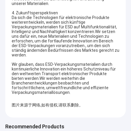
unserer Materialien.
4. Zukunftsperspektiven
Da sich die Technologien für elektronische Produkte
weiterentwickeln, werden sich künftige
Verpackungsmaterialien für ESD auf Multifunktionalität,
Intelligenz und Nachhaltigkeit konzentrieren.Wir setzen
uns dafür ein, neue Materialien und Technologien zu
erforschen, um die fortlaufende Innovation im Bereich
der ESD-Verpackungen voranzutreiben., um den sich
ständig ändernden Bedürfnissen des Marktes gerecht zu
werden.
Wir glauben, dass ESD-Verpackungsmaterialien durch
kontinuierliche Innovation ein höheres Schutzniveau für
den weltweiten Transport elektronischer Produkte
bieten werden.Wir werden weiterhin die
Branchenentwicklungen beobachten und
fortschrittlichere, umweltfreundliche und effiziente
Verpackungsmateriallösungen.
Startseite
Shenzhen Delixin Co., LTD.
Wir sind eine der größten
图片来源于网络,如有侵权,请联系删除。
Konzerngesellschaften mit über 30 Jahren Geschichte des
Produkte
Verpackungsmaterials in China.Thailand und so weiter.Es
integriert Design, Produktion, Fertigung, Service als Ganzes.
Über uns
Recommended Products