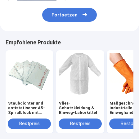
Fortsetzen
Empfohlene Produkte
Staubdichter und
Vlies-
Maßgeschneid
antistatischer A5-
Schutzkleidung &
industrielle Nit
Spiralblock mit
Einweg-Laborkittel
Einweghandsc
staubfreiem Papier
latexfrei,
für den Einsatz in
blau/orange,
Bestpreis
Bestpreis
Bestprei
Laboren
puderfrei, 100
Nitril