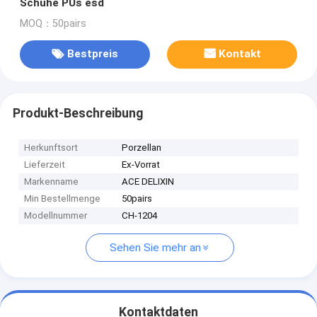
Schuhe PUs esd
MOQ：50pairs
Bestpreis
Kontakt
Produkt-Beschreibung
Herkunftsort
Porzellan
Lieferzeit
Ex-Vorrat
Markenname
ACE DELIXIN
Min Bestellmenge
50pairs
Modellnummer
CH-1204
Sehen Sie mehr an
Kontaktdaten