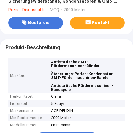
Sicherungswiderstände, Kondensatoren & Chip-
Bauteile
Preis：Discussable
MOQ：2000 Meter
Bestpreis
Kontakt
Produkt-Beschreibung
Antistatische SMT-
Fördermaschinen-Bänder
,
Sicherungs-Perlen-Kondensator
Markieren
SMT-Fördermaschinen-Bänder
,
Antistatische Fördermaschinen-
Bandspule
Herkunftsort
China
Lieferzeit
5-8days
Markenname
ACE DELIXIN
Min Bestellmenge
2000 Meter
Modellnummer
8mm-88mm