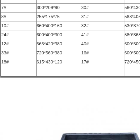
7#
300*209*90
30#
560*43
8#
255*175*75
31#
583*40
10#
660*400*160
32#
530*37
24#
600*400*300
41#
580*36
12#
565*420*380
40#
600*50
33#
720*560*380
16#
600*50
18#
615*430*120
17#
720*45