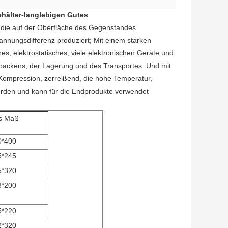
behälter-langlebigen Gutes
n, die auf der Oberfläche des Gegenstandes
nungsdifferenz produziert; Mit einem starken
s, elektrostatisches, viele elektronischen Geräte und
packens, der Lagerung und des Transportes. Und mit
 Kompression, zerreißend, die hohe Temperatur,
den und kann für die Endprodukte verwendet
s Maß
0*400
5*245
5*320
8*200
5*220
2*320