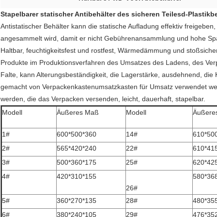
Stapelbarer statischer Antibehälter des sicheren Teilesd-Plastik
Antistatischer Behälter kann die statische Aufladung effektiv freigebe
angesammelt wird, damit er nicht Gebührenansammlung und hohe Span
Haltbar, feuchtigkeitsfest und rostfest, Wärmedämmung und stoßsichere
Produkte im Produktionsverfahren des Umsatzes des Ladens, des Ver
Falte, kann Alterungsbeständigkeit, die Lagerstärke, ausdehnend, die
gemacht von Verpackenkastenumsatzkasten für Umsatz verwendet wer
werden, die das Verpacken versenden, leicht, dauerhaft, stapelbar.
Modell
Äußeres Maß
Modell
Äußere
1#
600*500*360
14#
610*50
2#
565*420*240
22#
610*41
3#
500*360*175
25#
620*42
4#
420*310*155
580*36
26#
5#
360*270*135
28#
480*35
6#
380*240*105
29#
476*35