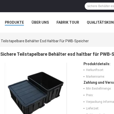
PRODUKTE
ÜBER UNS
FABRIK TOUR
QUALITÄTSKON
 Teilstapelbare Behälter Esd Haltbar Für PWB-Speicher
Sichere Teilstapelbare Behälter esd haltbar für PWB-
Produktdetails:
Herkunftsort:
Markenname:
Zahlung und Vers
Min Bestellmenge:
Preis:
Verpackung Informa
Lieferzeit: