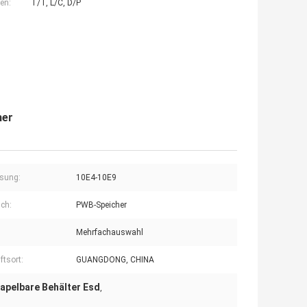
en:
T/T, L/C, D/P
her
sung:
10E4-10E9
ch:
PWB-Speicher
Mehrfachauswahl
ftsort:
GUANGDONG, CHINA
tapelbare Behälter Esd
,