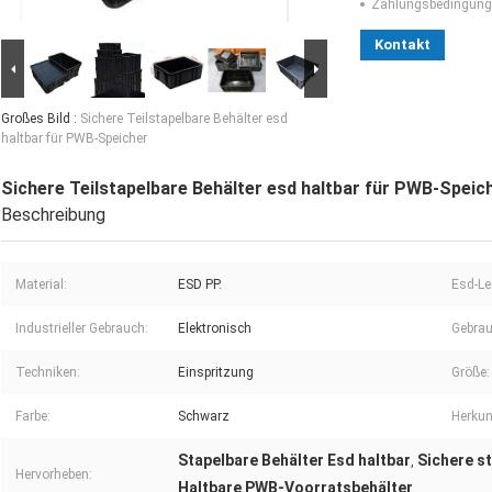
Zahlungsbedingung
Kontakt
Großes Bild :
Sichere Teilstapelbare Behälter esd
haltbar für PWB-Speicher
Sichere Teilstapelbare Behälter esd haltbar für PWB-Speic
Beschreibung
Material:
ESD PP.
Esd-Le
Industrieller Gebrauch:
Elektronisch
Gebrau
Techniken:
Einspritzung
Größe:
Farbe:
Schwarz
Herkun
Stapelbare Behälter Esd haltbar
Sichere s
,
Hervorheben:
Haltbare PWB-Voorratsbehälter