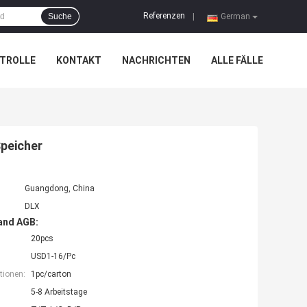
Referenzen
Suche
|
German
TROLLE
KONTAKT
NACHRICHTEN
ALLE FÄLLE
Speicher
Guangdong, China
DLX
and AGB:
20pcs
USD1-16/Pc
tionen:
1pc/carton
5-8 Arbeitstage