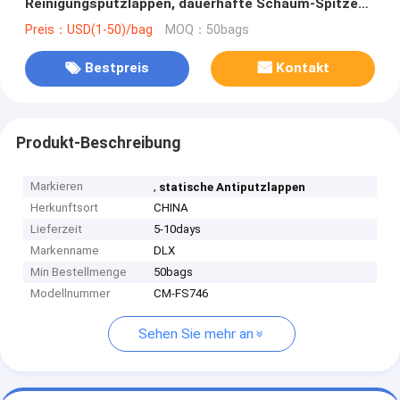
Reinigungsputzlappen, dauerhafte Schaum-Spitzen-
Reinigungsputzlappen
Preis：USD(1-50)/bag
MOQ：50bags
Bestpreis
Kontakt
Produkt-Beschreibung
Markieren
,
statische Antiputzlappen
Herkunftsort
CHINA
Lieferzeit
5-10days
Markenname
DLX
Min Bestellmenge
50bags
Modellnummer
CM-FS746
Sehen Sie mehr an