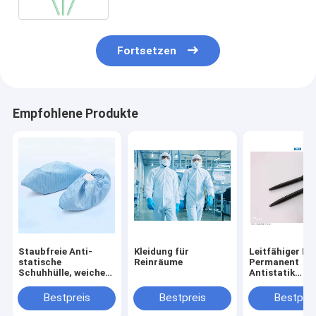
Fortsetzen
Empfohlene Produkte
Staubfreie Anti-
Kleidung für
Leitfähiger PP
statische
Reinräume
Permanent
Schuhhülle, weiche
Antistatik
Sohlenstreifen,
Reinraumstift
saubere leitfähige
SGS-Zertifizi
Bestpreis
Bestpreis
Bestprei
Schuhhülle.