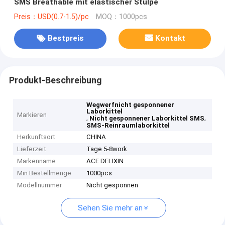
SMS Breathable mit elastischer Stulpe
Preis：USD(0.7-1.5)/pc
MOQ：1000pcs
Bestpreis
Kontakt
Produkt-Beschreibung
Wegwerfnicht gesponnener
Laborkittel
Markieren
,
,
Nicht gesponnener Laborkittel SMS
SMS-Reinraumlaborkittel
Herkunftsort
CHINA
Lieferzeit
Tage 5-8work
Markenname
ACE DELIXIN
Min Bestellmenge
1000pcs
Modellnummer
Nicht gesponnen
Sehen Sie mehr an