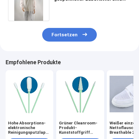
Breathable mit elastischer
Stulpe
Fortsetzen
Empfohlene Produkte
Hohe Absorptions-
Grüner Cleanroom-
Weißer einzeln
elektronische
Produkt-
Nettoflausch
Reinigungsputzlappen,
Kunststoffgriff
Breathable 2
dauerhafte Schaum-
Cleanroom-Schaum
Schuhe PUs es