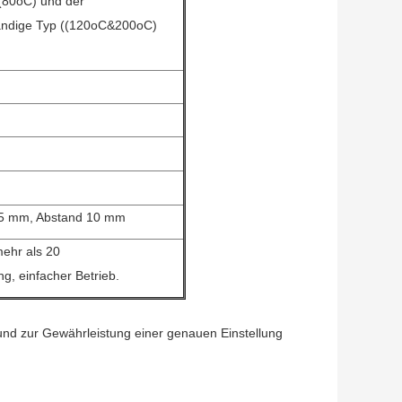
(80oC) und der
ändige Typ ((120oC&200oC)
m
5,5 mm, Abstand 10 mm
mehr als 20
g, einfacher Betrieb.
t und zur Gewährleistung einer genauen Einstellung