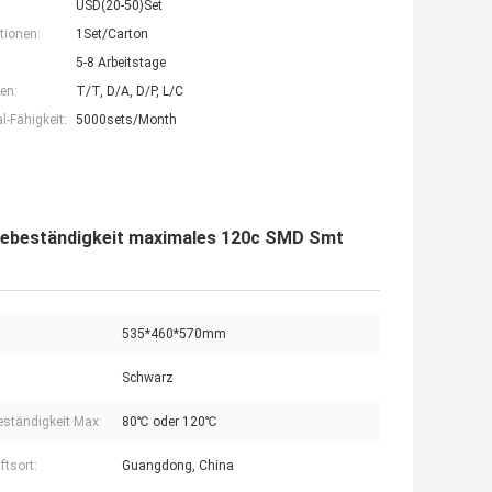
USD(20-50)Set
tionen:
1Set/Carton
5-8 Arbeitstage
en:
T/T, D/A, D/P, L/C
-Fähigkeit:
5000sets/Month
tzebeständigkeit maximales 120c SMD Smt
535*460*570mm
Schwarz
eständigkeit Max:
80℃ oder 120℃
ftsort:
Guangdong, China