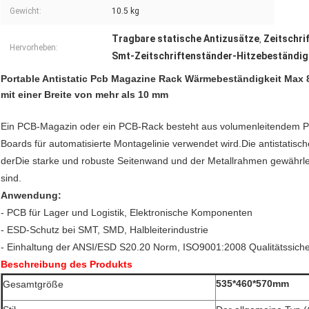
Gewicht:
10.5 kg
Tragbare statische Antizusätze
Zeitschr
,
Hervorheben:
Smt-Zeitschriftenständer-Hitzebeständig
Portable Antistatic Pcb Magazine Rack Wärmebeständigkeit Max 
mit einer Breite von mehr als 10 mm
Ein PCB-Magazin oder ein PCB-Rack besteht aus volumenleitendem Po
Boards für automatisierte Montagelinie verwendet wird.Die antistatisc
derDie starke und robuste Seitenwand und der Metallrahmen gewährle
sind.
Anwendung:
- PCB für Lager und Logistik, Elektronische Komponenten
- ESD-Schutz bei SMT, SMD, Halbleiterindustrie
- Einhaltung der ANSI/ESD S20.20 Norm, ISO9001:2008 Qualitätssich
Beschreibung des Produkts
535*460*570mm
Gesamtgröße