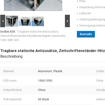
Preis:
Verpackung Informa
Lieferzeit:
Zahlungsbedingung
Versorgungsmaterial
Großes Bild :
Tragbare statische Antizusätze,
Kontakt
Zeitschriftenständer-Hitzebeständigkeit maximales
120c SMD Smt
Tragbare statische Antizusätze, Zeitschriftenständer-Hi
Beschreibung
Material:
Aluminium, Plastik
Größe:
ESD-Lesen:
106Ω-109Ω
Farbe:
Herkunftsland:
China
Hitzeb
PCB-Kapazität:
50 Stück
Herkun