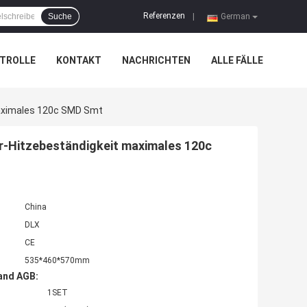
Referenzen
Suche
|
German
TROLLE
KONTAKT
NACHRICHTEN
ALLE FÄLLE
Maximales 120c SMD Smt
er-Hitzebeständigkeit maximales 120c
China
DLX
CE
535*460*570mm
and AGB:
1SET