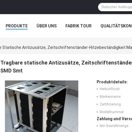
PRODUKTE
ÜBER UNS
FABRIK TOUR
QUALITÄTSKON
e Statische Antizusätze, Zeitschriftenständer-Hitzebeständigkeit 
Tragbare statische Antizusätze, Zeitschriftenständ
SMD Smt
Produktdetails:
Herkunftsort:
Markenname:
Zertifizierung:
Modellnummer:
Zahlung und Vers
Min Bestellmenge: