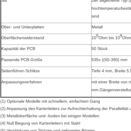
Stil
Der allgemeine Typ (
hochtemperaturbest
sind
Ober- und Unterplatten
Metall
5
9
Oberflächenwiderstand
10
Ohm bis 10
Oh
Kapazität der PCB
50 Stück
Passende PCB-Größe
535x ((50-390) mm
Seitenführer-Schlitze
Tiefe 4 mm, Breite 
Anpassungsverfahren
mit einer Breite von 
mm,
Gängenverstellun
(1) Optionale Modelle mit schnellem, einfachem Gang
(2) Anpassung des Kartenleiters zur Aufrechterhaltung der Parallelitä
(3) Metalloberfläche und -boden bei einigen Modellen
(4) Null Biegung von Kartenleitern mit Stahl
(5) Verstärkung von Stützen und geformten Rippen