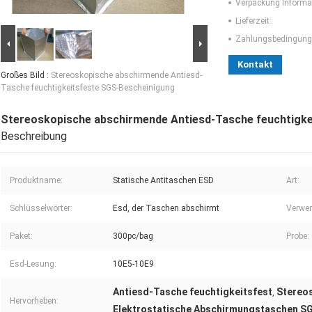
Verpackung Informa
Lieferzeit:
Zahlungsbedingung
Kontakt
Großes Bild :
Stereoskopische abschirmende Antiesd-
Tasche feuchtigkeitsfeste SGS-Bescheinigung
Stereoskopische abschirmende Antiesd-Tasche feuchtigk
Beschreibung
Produktname:
Statische Antitaschen ESD
Art:
Schlüsselwörter:
Esd, der Taschen abschirmt
Verwe
Paket:
300pc/bag
Probe:
Esd-Lesung:
10E5-10E9
Antiesd-Tasche feuchtigkeitsfest
Stereo
,
Hervorheben:
Elektrostatische Abschirmungstaschen S