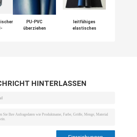
ischer
PU-PVC
leitfähiges
-
überziehen
elastisches
enständer
elektrisch
Antileder 0.8mm
MTs/PWB
leitfähiges
Stärke-
Gewebe 2mm mit
statisches
Leder, die für
Zusätze PUs ESD
ESD-Sitzüberzug
stark sind
CHRICHT HINTERLASSEN