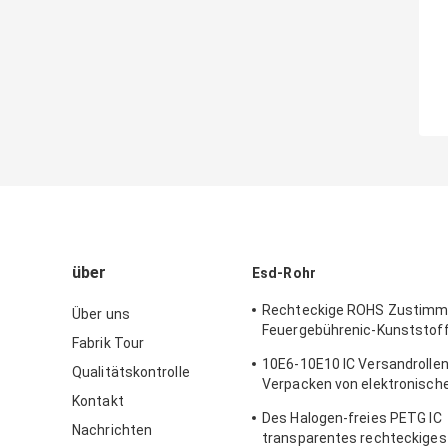
über
Esd-Rohr
Rechteckige ROHS Zustimm
Über uns
Feuergebührenic-Kunststof
Fabrik Tour
Rohrs
10E6-10E10 IC Versandrollen
Qualitätskontrolle
Verpacken von elektronisch
Kontakt
Bauelementen
Des Halogen-freies PETG IC
Nachrichten
transparentes rechteckiges