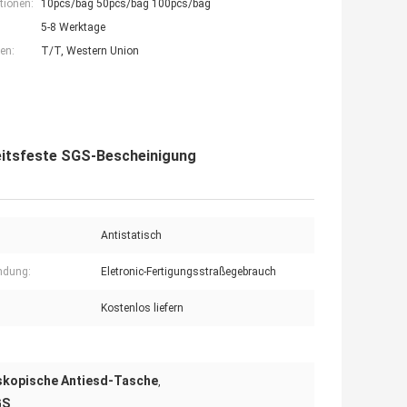
tionen:
10pcs/bag 50pcs/bag 100pcs/bag
5-8 Werktage
en:
T/T, Western Union
eitsfeste SGS-Bescheinigung
Antistatisch
ndung:
Eletronic-Fertigungsstraßegebrauch
Kostenlos liefern
skopische Antiesd-Tasche
,
GS