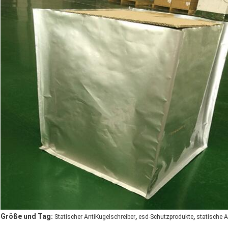
,
,
Größe und Tag:
Statischer AntiKugelschreiber
esd-Schutzprodukte
statische A