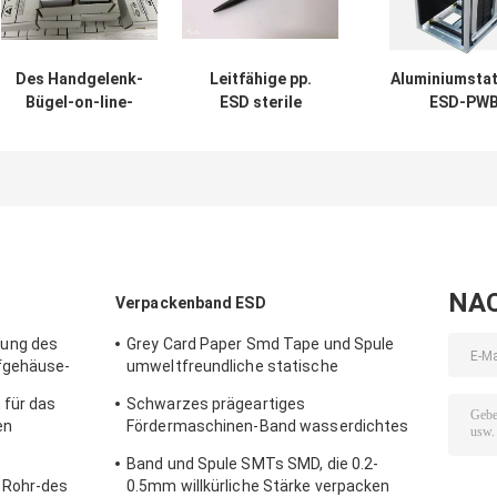
Des Handgelenk-
Leitfähige pp.
Aluminiumstat
Bügel-on-line-
ESD sterile
ESD-PWB
Monitors SURPA
Gesamtlänge des
AntiZeitschrift
518-1 1.8W ESD
Cleanroom-Stift-
für Speicher S
antistatische
140mm
Prüfvorrichtung
NA
Verpackenband ESD
ung des
Grey Card Paper Smd Tape und Spule
fgehäuse-
umweltfreundliche statische
Antimaterialien PS
 für das
Schwarzes prägeartiges
en
Fördermaschinen-Band wasserdichtes
10E5 antistatische/nicht antistatische
Band und Spule SMTs SMD, die 0.2-
Art
 Rohr-des
0.5mm willkürliche Stärke verpacken