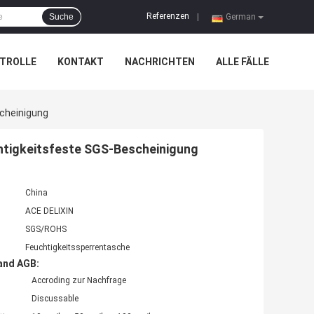
Referenzen
Suche
|
German
TROLLE
KONTAKT
NACHRICHTEN
ALLE FÄLLE
cheinigung
htigkeitsfeste SGS-Bescheinigung
China
ACE DELIXIN
SGS/ROHS
Feuchtigkeitssperrentasche
and AGB:
Accroding zur Nachfrage
Discussable