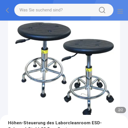
2
/
2
Höhen-Steuerung des Laborcleanroom ESD-