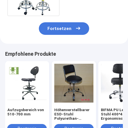
Schemel-Stuhl-33.5cm
Seat
Fortsetzen
Empfohlene Produkte
Aufzugsbereich von
Höhenverstellbarer
BIFMA PU Lede
510-700 mm
ESD-Stuhl
Stuhl 400*40
Polyurethan-
Ergonomische
Schaum für
Laborstuhl
staubfreie Räume