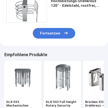
Hochleistungs-Drehkreuz
120° - Edelstahl, rostfrei,
für die Sicherheit an
Bahnhöfen
Fortsetzen
Empfohlene Produkte
DLX-503
DLX-502 Full Height
Brücken-ESD-
Mechanisches
Rotary Security
Drehkreuz –