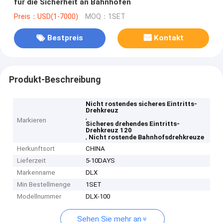
für die Sicherheit an Bahnhöfen
Preis：USD(1-7000)
MOQ：1SET
Bestpreis
Kontakt
Produkt-Beschreibung
Nicht rostendes sicheres Eintritts-
Drehkreuz
,
Markieren
Sicheres drehendes Eintritts-
Drehkreuz 120
,
Nicht rostende Bahnhofsdrehkreuze
Herkunftsort
CHINA
Lieferzeit
5-10DAYS
Markenname
DLX
Min Bestellmenge
1SET
Modellnummer
DLX-100
Sehen Sie mehr an