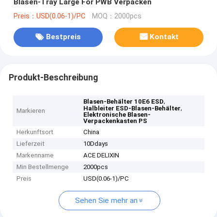
Blasen-Tray Large For PWB Verpacken
Preis：USD(0.06-1)/PC
MOQ：2000pcs
Bestpreis
Kontakt
Produkt-Beschreibung
,
Blasen-Behälter 10E6 ESD
,
Halbleiter ESD-Blasen-Behälter
Markieren
Elektronische Blasen-
Verpackenkasten PS
Herkunftsort
China
Lieferzeit
10Ddays
Markenname
ACE DELIXIN
Min Bestellmenge
2000pcs
Preis
USD(0.06-1)/PC
Sehen Sie mehr an