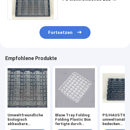
Blasen-Tray Large For PWB
Verpacken
Fortsetzen
Empfohlene Produkte
Umweltfreundliche
Blase Tray Folding
PS/HAUSTIER/
biologisch
Folding Plastic Box
umweltsmäßi
abbaubare
fertigte durch
bedecken
Plastikblase Tray
HAUSTIER weich
Verpackenkast