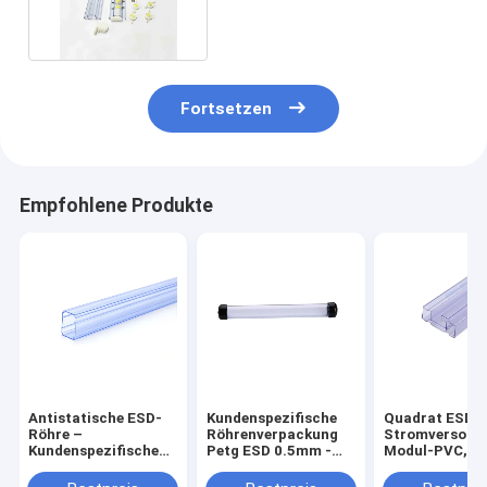
ICs umweltfreundlich
Fortsetzen
Empfohlene Produkte
Antistatische ESD-
Kundenspezifische
Quadrat ESD-R
Röhre –
Röhrenverpackung
Stromversorg
Kundenspezifische
Petg ESD 0.5mm -
Modul-PVC, d
PVC-
1.0mm Stärke mit
Rohr-Antistat
Verpackungsröhre
Endstöpseln
verpackt