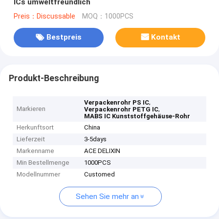
ICs umweltfreundlich
Preis：Discussable
MOQ：1000PCS
Bestpreis
Kontakt
Produkt-Beschreibung
,
Verpackenrohr PS IC
Markieren
,
Verpackenrohr PETG IC
MABS IC Kunststoffgehäuse-Rohr
Herkunftsort
China
Lieferzeit
3-5days
Markenname
ACE DELIXIN
Min Bestellmenge
1000PCS
Modellnummer
Customed
Sehen Sie mehr an