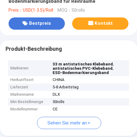
Bodenmarkierungsband für Reinräume
Preis：USD(1-3.5)/Roll
MOQ：50rolls
Bestpreis
Kontakt
Produkt-Beschreibung
,
33 m antistatisches Klebeband
Markieren
,
antistatisches PVC-Klebeband
ESD-Bodenmarkierungsband
Herkunftsort
CHINA
Lieferzeit
5-8 Arbeitstag
Markenname
DLX
Min Bestellmenge
50rolls
Modellnummer
CE
Sehen Sie mehr an