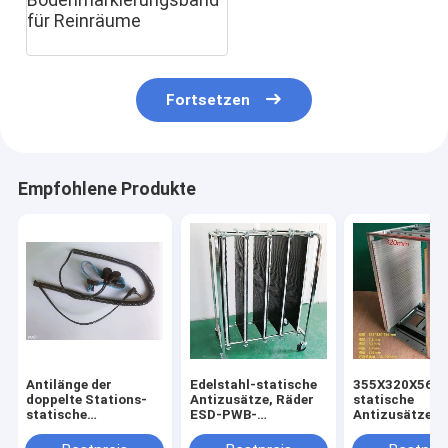
Bodenmarkierungsband
für Reinräume
Fortsetzen
Empfohlene Produkte
Antilänge der
Edelstahl-statische
355X320X56
doppelte Stations-
Antizusätze, Räder
statische
statische
ESD-PWB-
Antizusätze
Handgelenk-
Aktenwagen-vier
Aluminium-ES
Verpackung 1.8m für
PWB-