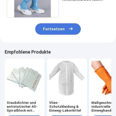
gelüftet und bequem
auf
Fortsetzen
Empfohlene Produkte
Staubdichter und
Vlies-
Maßgeschneid
antistatischer A5-
Schutzkleidung &
industrielle Nit
Spiralblock mit
Einweg-Laborkittel
Einweghandsc
staubfreiem Papier
latexfrei,