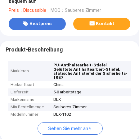
bequem auf
Preis：Discussible
MOQ：Sauberes Zimmer
Bestpreis
Kontakt
Produkt-Beschreibung
,
PU-Antihaltearbeit-Stiefel
,
Gelüftete Antihaltearbeit-Stiefel
Markieren
statische Antistiefel der Sicherheits-
10E7
Herkunftsort
China
Lieferzeit
5-8 arbeitstage
Markenname
DLX
Min Bestellmenge
Sauberes Zimmer
Modellnummer
DLX-1102
Sehen Sie mehr an