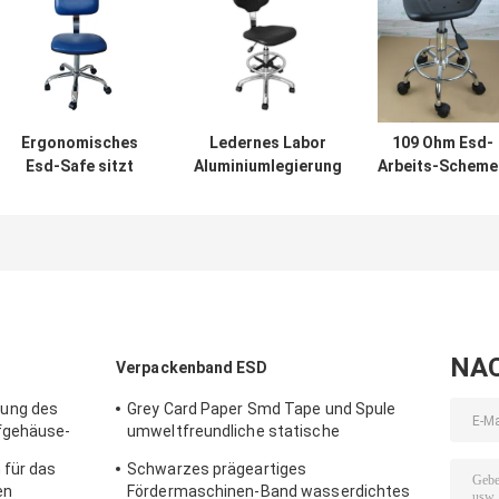
Ergonomisches
Ledernes Labor
109 Ohm Esd-
Esd-Safe sitzt
Aluminiumlegierung
Arbeits-Scheme
440x410mm
PUs benutzen
Stuhl 320x300
justierbarer Höhe
antistatischen
PU eine Zeit
und Fuß-Ring vor
rostfreien Stuhl
Formung
ESD
NA
Verpackenband ESD
ung des
Grey Card Paper Smd Tape und Spule
fgehäuse-
umweltfreundliche statische
Antimaterialien PS
 für das
Schwarzes prägeartiges
en
Fördermaschinen-Band wasserdichtes