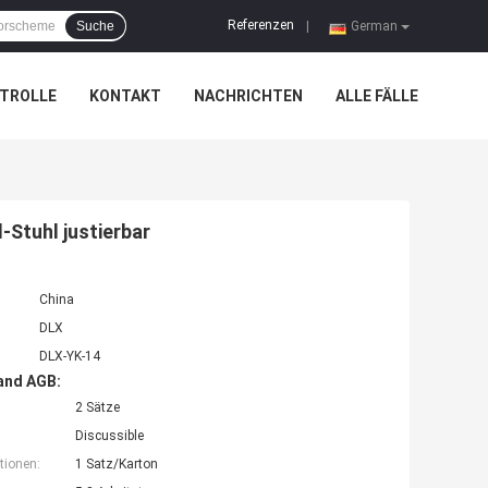
Referenzen
Suche
|
German
TROLLE
KONTAKT
NACHRICHTEN
ALLE FÄLLE
Stuhl justierbar
China
DLX
DLX-YK-14
and AGB:
2 Sätze
Discussible
tionen:
1 Satz/Karton