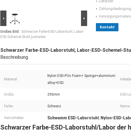
Lieferzeit:
Zahlungsbedingung
Versorgungsmaterial
Kontakt
Großes Bild :
Schwarzer Farbe-ESD-Laborstuhl, Labor-
ESD-Schemel-Stuhl justierbar
Schwarzer Farbe-ESD-Laborstuhl, Labor-ESD-Schemel-Stuh
Beschreibung
Nylon ESD-PUs Foam+ Sponge+aluminium
Material:
Hebebe
alloy+ESD
Größe:
290mm
ESD-Le
Farbe:
Schwarz
Name:
Schwamm ESD-Laborstuhl
Nylon-ESD-Lab
Hervorheben:
,
Schwarzer Farbe-ESD-Laborstuhl/Labor der ho