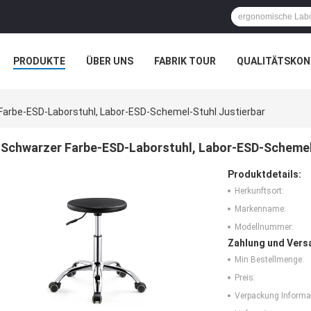
PRODUKTE
ÜBER UNS
FABRIK TOUR
QUALITÄTSKON
Farbe-ESD-Laborstuhl, Labor-ESD-Schemel-Stuhl Justierbar
Schwarzer Farbe-ESD-Laborstuhl, Labor-ESD-Schemel-
Produktdetails:
Herkunftsort:
Markenname:
Modellnummer:
Zahlung und Vers
Min Bestellmenge:
Preis:
Verpackung Informa