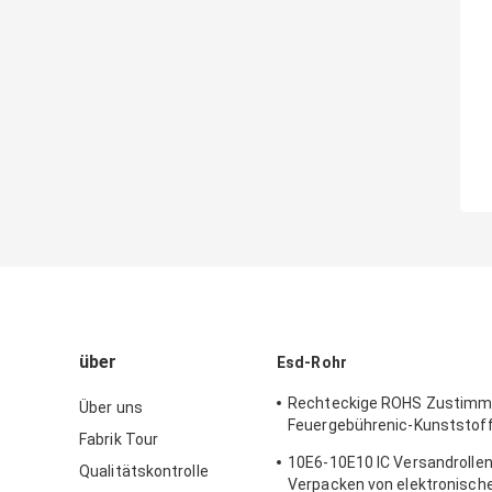
über
Esd-Rohr
Rechteckige ROHS Zustimm
Über uns
Feuergebührenic-Kunststof
Fabrik Tour
Rohrs
10E6-10E10 IC Versandrollen
Qualitätskontrolle
Verpacken von elektronisch