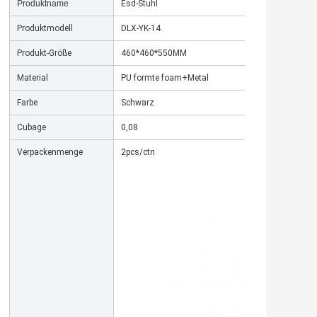
Produktname
Esd-Stuhl
Produktmodell
DLX-YK-14
Produkt-Größe
460*460*550MM
Material
PU formte foam+Metal
Farbe
Schwarz
Cubage
0,08
Verpackenmenge
2pcs/ctn