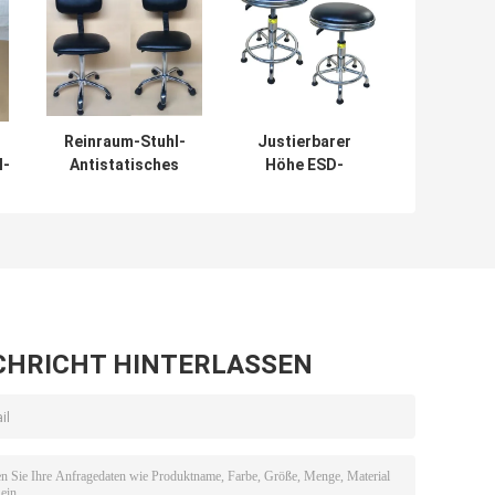
Reinraum-Stuhl-
Justierbarer
l-
Antistatisches
Höhe ESD-
mm
ACEDELIXIN Esd
Schemel-Stuhl,
für
statischer
pharmazeutische
Antistuhl PUs
Fabrik
Labor
CHRICHT HINTERLASSEN