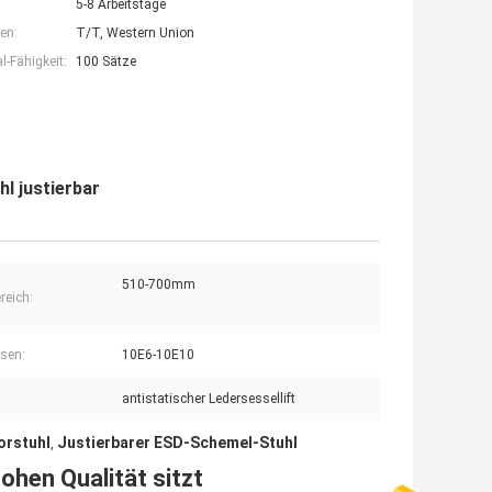
5-8 Arbeitstage
en:
T/T, Western Union
-Fähigkeit:
100 Sätze
l justierbar
510-700mm
reich:
sen:
10E6-10E10
antistatischer Ledersessellift
orstuhl
Justierbarer ESD-Schemel-Stuhl
,
hen Qualität sitzt