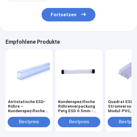
Fortsetzen
Empfohlene Produkte
Antistatische ESD-
Kundenspezifische
Quadrat ESD-R
Röhre –
Röhrenverpackung
Stromversorg
Kundenspezifische
Petg ESD 0.5mm -
Modul-PVC, d
PVC-
1.0mm Stärke mit
Rohr-Antistat
Verpackungsröhre
Endstöpseln
verpackt
Bestpreis
Bestpreis
Bestprei
für antistatische
Leistungsmodule