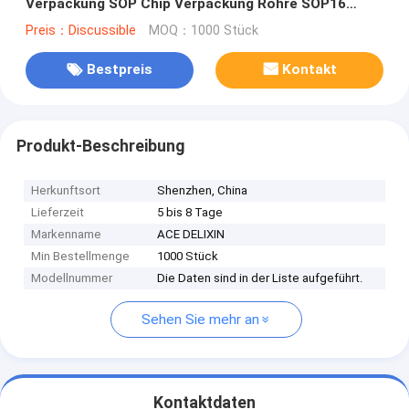
Verpackung SOP Chip Verpackung Röhre SOP16
integrierte Schaltung IC Verpackung
Preis：Discussible
MOQ：1000 Stück
Bestpreis
Kontakt
Produkt-Beschreibung
Herkunftsort
Shenzhen, China
Lieferzeit
5 bis 8 Tage
Markenname
ACE DELIXIN
Min Bestellmenge
1000 Stück
Modellnummer
Die Daten sind in der Liste aufgeführt.
Sehen Sie mehr an
Kontaktdaten