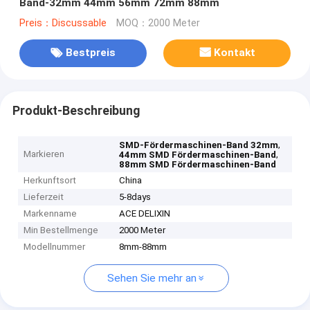
Band-32mm 44mm 56mm 72mm 88mm
Preis：Discussable
MOQ：2000 Meter
Bestpreis
Kontakt
Produkt-Beschreibung
,
SMD-Fördermaschinen-Band 32mm
Markieren
,
44mm SMD Fördermaschinen-Band
88mm SMD Fördermaschinen-Band
Herkunftsort
China
Lieferzeit
5-8days
Markenname
ACE DELIXIN
Min Bestellmenge
2000 Meter
Modellnummer
8mm-88mm
Sehen Sie mehr an