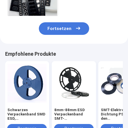
Band-32mm 44mm 56mm
72mm 88mm
Fortsetzen
Empfohlene Produkte
Schwarzes
8mm-88mm ESD
SMT-Elektroni
Verpackenband SMD
Verpackenband
Dichtung PSA, 
ESD,
SMT-
den
Fördermaschinen-
Fördermaschine für
Hitzebeständi
Band SGS SMT
Sicherungs-Perlen-
Band-Splitter