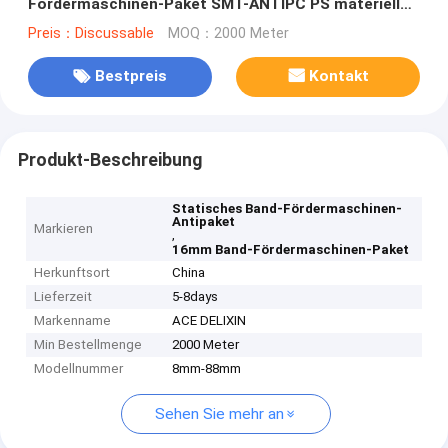
Fördermaschinen-Paket SMT-ANTIPC PS materiellen
schwarzen freien Raum
Preis：Discussable
MOQ：2000 Meter
Bestpreis
Kontakt
Produkt-Beschreibung
Statisches Band-Fördermaschinen-
Antipaket
Markieren
,
16mm Band-Fördermaschinen-Paket
Herkunftsort
China
Lieferzeit
5-8days
Markenname
ACE DELIXIN
Min Bestellmenge
2000 Meter
Modellnummer
8mm-88mm
Sehen Sie mehr an