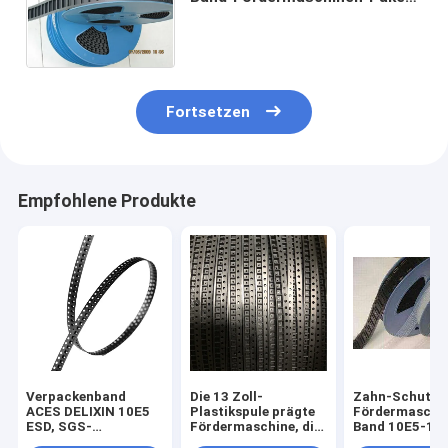
SMT-ANTIPC PS materiellen
schwarzen freien Raum
Fortsetzen
Empfohlene Produkte
Verpackenband
Die 13 Zoll-
Zahn-Schutz-
ACES DELIXIN 10E5
Plastikspule prägte
Fördermaschi
ESD, SGS-
Fördermaschine, die
Band 10E5-10
Fördermaschinen-
Band 10E5-10E10
Smart Cards d