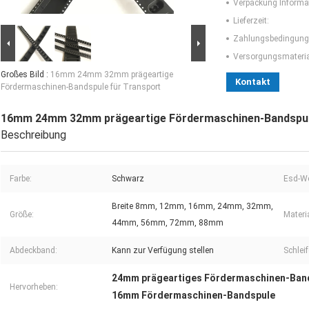
Verpackung Informa
Lieferzeit:
Zahlungsbedingung
Versorgungsmaterial
Großes Bild :
16mm 24mm 32mm prägeartige
Kontakt
Fördermaschinen-Bandspule für Transport
16mm 24mm 32mm prägeartige Fördermaschinen-Bandspule
Beschreibung
Farbe:
Schwarz
Esd-We
Breite 8mm, 12mm, 16mm, 24mm, 32mm,
Größe:
Materia
44mm, 56mm, 72mm, 88mm
Abdeckband:
Kann zur Verfügung stellen
Schleif
24mm prägeartiges Fördermaschinen-Ban
Hervorheben:
16mm Fördermaschinen-Bandspule