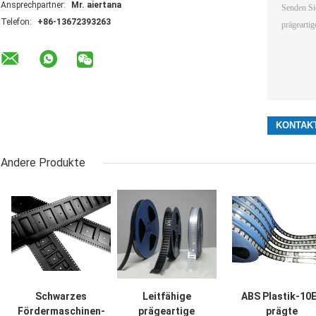
Ansprechpartner:
Mr. aiertana
Telefon:
+86-13672393263
Andere Produkte
Schwarzes
Leitfähige
ABS Plastik-10
Fördermaschinen-
prägeartige
prägte