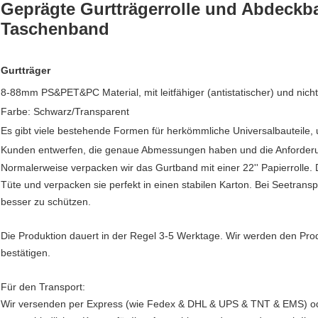
Geprägte Gurtträgerrolle und Abdeckba
Taschenband
Gurtträger
8-88mm PS&PET&PC Material, mit leitfähiger (antistatischer) und nicht l
Farbe: Schwarz/Transparent
Es gibt viele bestehende Formen für herkömmliche Universalbauteile,
Kunden entwerfen, die genaue Abmessungen haben und die Anforderu
Normalerweise verpacken wir das Gurtband mit einer 22'' Papierrolle. D
Tüte und verpacken sie perfekt in einen stabilen Karton. Bei Seetranspo
besser zu schützen.
Die Produktion dauert in der Regel 3-5 Werktage. Wir werden den Produk
bestätigen.
Für den Transport:
Wir versenden per Express (wie Fedex & DHL & UPS & TNT & EMS) oder