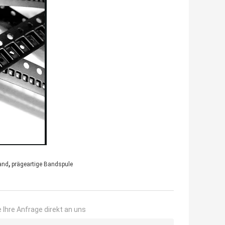
,
and
prägeartige Bandspule
 Ihre Anfrage direkt an uns