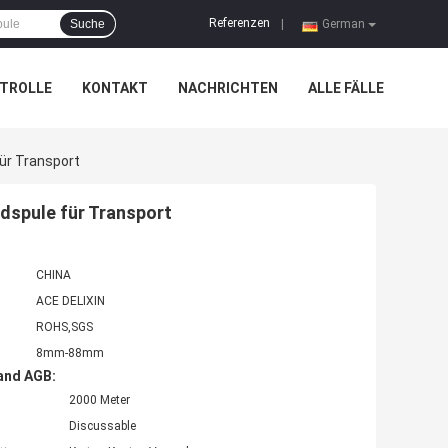
Referenzen
Suche
|
German
TROLLE
KONTAKT
NACHRICHTEN
ALLE FÄLLE
r Transport
spule für Transport
CHINA
ACE DELIXIN
ROHS,SGS
8mm-88mm
and AGB:
2000 Meter
Discussable