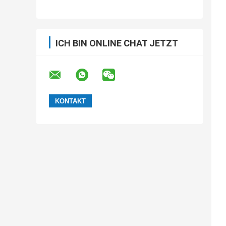
Kapazitätsinduktivität, antistatisches
Trägerband, kundenspezifische SMT-
Trägerbandverarbeitung
ICH BIN ONLINE CHAT JETZT