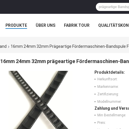
PRODUKTE
ÜBER UNS
FABRIK TOUR
QUALITÄTSKON
Band
16mm 24mm 32mm Prägeartige Fördermaschinen-Bandspule Fü
16mm 24mm 32mm prägeartige Fördermaschinen-Band
Produktdetails:
Herkunftsort:
Markenname:
Zertifizierung:
Modellnummer:
Zahlung und Vers
Min Bestellmenge:
Preis: