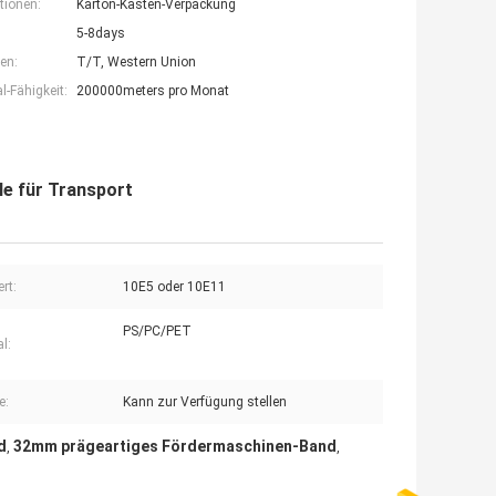
tionen:
Karton-Kasten-Verpackung
5-8days
en:
T/T, Western Union
-Fähigkeit:
200000meters pro Monat
 für Transport
rt:
10E5 oder 10E11
PS/PC/PET
l:
e:
Kann zur Verfügung stellen
d
32mm prägeartiges Fördermaschinen-Band
,
,