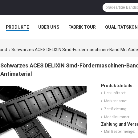
PRODUKTE
ÜBER UNS
FABRIK TOUR
QUALITÄTSKON
Band
Schwarzes ACES DELIXIN Smd-Fördermaschinen-Band Mit Abde
Schwarzes ACES DELIXIN Smd-Fördermaschinen-Band
Antimaterial
Produktdetails:
Herkunftsort:
Markenname:
Zertifizierung:
Modellnummer:
Zahlung und Vers
Min Bestellmenge: