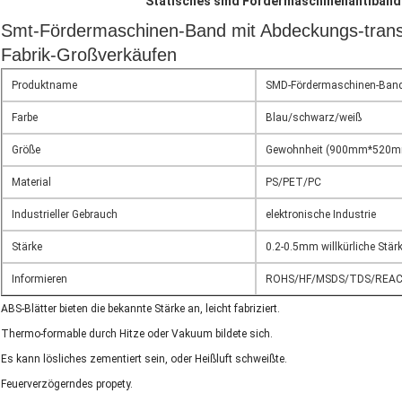
Statisches smd Fördermaschinenantiband
Smt-Fördermaschinen-Band mit Abdeckungs-transpa
Fabrik-Großverkäufen
Produktname
SMD-Fördermaschinen-Ban
Farbe
Blau/schwarz/weiß
Größe
Gewohnheit (900mm*520mm 
Material
PS/PET/PC
Industrieller Gebrauch
elektronische Industrie
Stärke
0.2-0.5mm willkürliche Stär
Informieren
ROHS/HF/MSDS/TDS/REA
ABS-Blätter bieten die bekannte Stärke an, leicht fabriziert.
Thermo-formable durch Hitze oder Vakuum bildete sich.
Es kann lösliches zementiert sein, oder Heißluft schweißte.
Feuerverzögerndes propety.