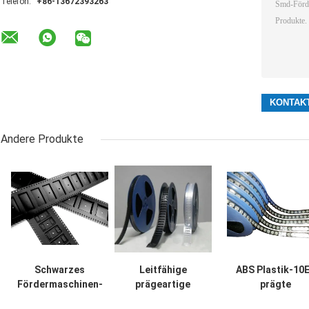
Telefon:
+86-13672393263
Andere Produkte
Schwarzes
Leitfähige
ABS Plastik-10
Fördermaschinen-
prägeartige
prägte
Band materielles Smt-
Fördermaschinen-
Fördermaschine