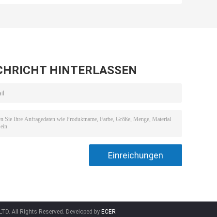
Tape und Spulen-
elektronischen
n-
Abdeckungs-
Transformator
Band
s
CHRICHT HINTERLASSEN
D. All Rights Reserved. Developed by
ECER