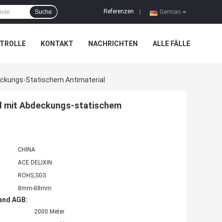
Referenzen
Suche
|
German
TROLLE
KONTAKT
NACHRICHTEN
ALLE FÄLLE
ckungs-Statischem Antimaterial
 mit Abdeckungs-statischem
CHINA
ACE DELIXIN
ROHS,SGS
8mm-88mm
and AGB:
2000 Meter