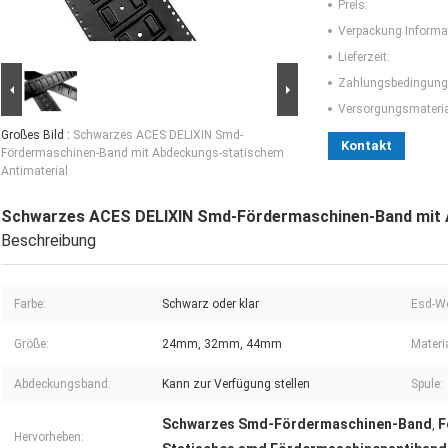
Preis:
Verpackung Informa
Lieferzeit:
Zahlungsbedingung
Versorgungsmaterial
Großes Bild :
Schwarzes ACES DELIXIN Smd-
Kontakt
Fördermaschinen-Band mit Abdeckungs-statischem
Antimaterial
Schwarzes ACES DELIXIN Smd-Fördermaschinen-Band mit 
Beschreibung
Farbe:
Schwarz oder klar
Esd-We
Größe:
24mm, 32mm, 44mm
Materia
Abdeckungsband:
Kann zur Verfügung stellen
Spule:
Schwarzes Smd-Fördermaschinen-Band
F
,
Hervorheben: