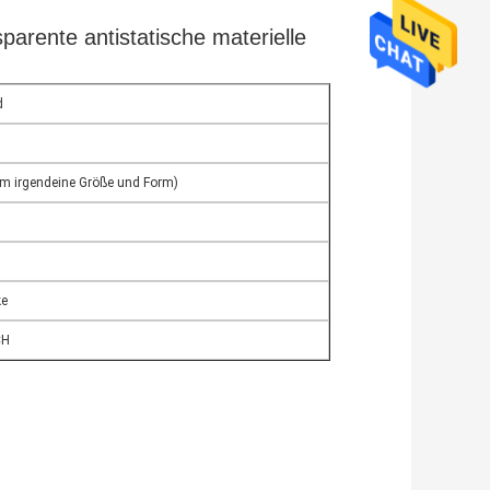
rente antistatische materielle
d
irgendeine Größe und Form)
ke
CH