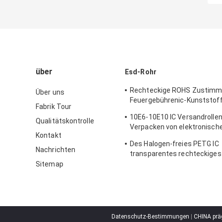
über
Esd-Rohr
Rechteckige ROHS Zustimm
Über uns
Feuergebührenic-Kunststof
Fabrik Tour
Rohrs
10E6-10E10 IC Versandrollen
Qualitätskontrolle
Verpacken von elektronisch
Kontakt
Bauelementen
Des Halogen-freies PETG IC
Nachrichten
transparentes rechteckiges
Speicher-10E6-10E10
Sitemap
Datenschutz-Bestimmungen
|
CHINA prä