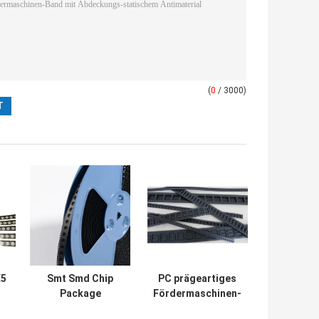
(
0
/ 3000)
E5
Smt Smd Chip
PC prägeartiges
Package
Fördermaschinen-
n-
Embossed Carrier
Band-Material für