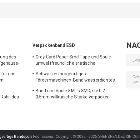
PC Ps-Haustier-
Band-und Spulen-
Band-
Material für das
genaue Maße
Fördermaschine
Oberflächenverpacken
Paket-
Antistatische
NA
Verpackenband ESD
ung des
Grey Card Paper Smd Tape und Spule
fgehäuse-
umweltfreundliche statische
Antimaterialien PS
 für das
Schwarzes prägeartiges
en
Fördermaschinen-Band wasserdichtes
10E5 antistatische/nicht antistatische
Band und Spule SMTs SMD, die 0.2-
Art
 Rohr-des
0.5mm willkürliche Stärke verpacken
geartige Bandspule
Fournisseur.
Copyright © 2022 - 2025 SHENZHEN DELIXIN CO.,LT