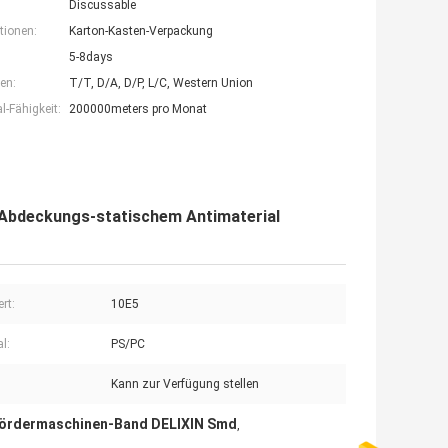
Discussable
tionen:
Karton-Kasten-Verpackung
5-8days
en:
T/T, D/A, D/P, L/C, Western Union
-Fähigkeit:
200000meters pro Monat
Abdeckungs-statischem Antimaterial
rt:
10E5
l:
PS/PC
Kann zur Verfügung stellen
ördermaschinen-Band DELIXIN Smd
,