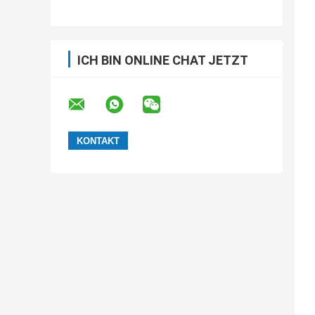
Kapazitätsinduktivität, antistatisches
Trägerband, kundenspezifische SMT-
Trägerbandverarbeitung
ICH BIN ONLINE CHAT JETZT