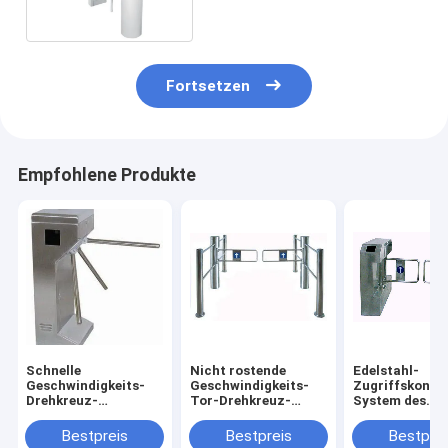
Innen-/im Freien
Fortsetzen
Empfohlene Produkte
Schnelle
Nicht rostende
Edelstahl-
Geschwindigkeits-
Geschwindigkeits-
Zugriffskontro
Drehkreuz-
Tor-Drehkreuz-
System des
Sicherheitssysteme
Schwingen-Sperren-
Busbahnhof-
nehmen
Tore L380 X W280 X
Schwenktür-
Bestpreis
Bestpreis
Bestprei
Fingerabdrücke oder
H1000mm
Drehkreuz-30