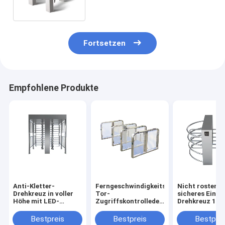
304
Fortsetzen
Empfohlene Produkte
Anti-Kletter-
Ferngeschwindigkeits-
Nicht rostend
Drehkreuz in voller
Tor-
sicheres Eintri
Höhe mit LED-
Zugriffskontrolledelstahl-
Drehkreuz 120
Anzeige -
Antikollisions40
für Bahnbahnh
Hochbelastbar für
menschen/Minute
sich dreht
Bestpreis
Bestpreis
Bestprei
Militär- und