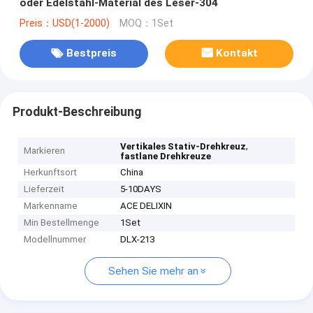
oder Edelstahl-Material des Leser-304
Preis：USD(1-2000)
MOQ：1Set
Bestpreis
Kontakt
Produkt-Beschreibung
,
Vertikales Stativ-Drehkreuz
Markieren
fastlane Drehkreuze
Herkunftsort
China
Lieferzeit
5-10DAYS
Markenname
ACE DELIXIN
Min Bestellmenge
1Set
Modellnummer
DLX-213
Sehen Sie mehr an