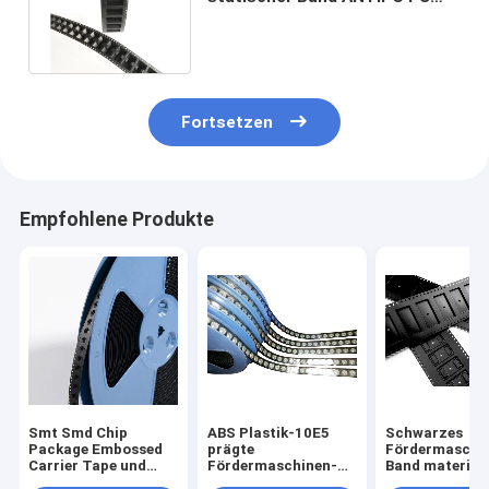
materiellen 10E5-10E9 ESD
Wert
Fortsetzen
Empfohlene Produkte
Smt Smd Chip
ABS Plastik-10E5
Schwarzes
Package Embossed
prägte
Fördermaschi
Carrier Tape und
Fördermaschinen-
Band materiell
Spulen-Abdeckungs-
Band-
Smt-PC Ps-