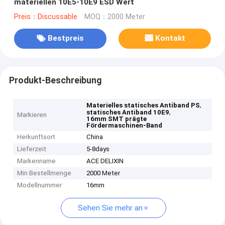
materiellen 10E5-10E9 ESD Wert
Preis：Discussable
MOQ：2000 Meter
Bestpreis
Kontakt
Produkt-Beschreibung
,
Materielles statisches Antiband PS
,
statisches Antiband 10E9
Markieren
16mm SMT prägte
Fördermaschinen-Band
Herkunftsort
China
Lieferzeit
5-8days
Markenname
ACE DELIXIN
Min Bestellmenge
2000 Meter
Modellnummer
16mm
Sehen Sie mehr an