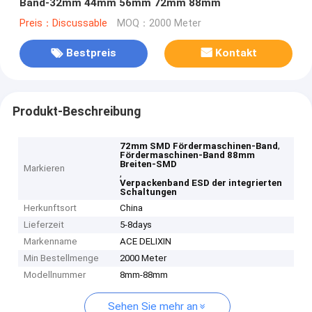
Band-32mm 44mm 56mm 72mm 88mm
Preis：Discussable
MOQ：2000 Meter
Bestpreis
Kontakt
Produkt-Beschreibung
,
72mm SMD Fördermaschinen-Band
Fördermaschinen-Band 88mm
Breiten-SMD
Markieren
,
Verpackenband ESD der integrierten
Schaltungen
Herkunftsort
China
Lieferzeit
5-8days
Markenname
ACE DELIXIN
Min Bestellmenge
2000 Meter
Modellnummer
8mm-88mm
Sehen Sie mehr an