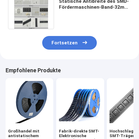
Statische Antibreite des SMD-
Fördermaschinen-Band-32mm
44mm 56mm 72mm 88mm
Fortsetzen
Empfohlene Produkte
Großhandel mit
Fabrik-direkte SMT-
Hochschlagfe
antistatischem
Elektronische
SMT-Trägerb