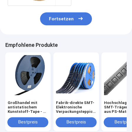
Fortsetzen
Empfohlene Produkte
Großhandel mit
Fabrik-direkte SMT-
Hochschlagfe
antistatischem
Elektronische
SMT-Trägerb
Kunststoff-Tape - 6-
Verpackungsteppich
aus PS-Materia
9 Tage schnelle
für Dioden und
die automatisi
Lieferung weltweit
Transistoren
Bestückung
Bestpreis
Bestpreis
Bestprei