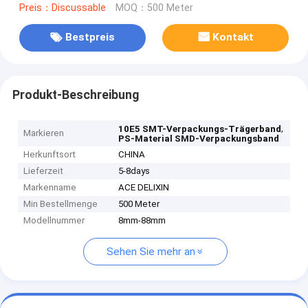
Preis：Discussable
MOQ：500 Meter
Bestpreis
Kontakt
Produkt-Beschreibung
,
10E5 SMT-Verpackungs-Trägerband
Markieren
PS-Material SMD-Verpackungsband
Herkunftsort
CHINA
Lieferzeit
5-8days
Markenname
ACE DELIXIN
Min Bestellmenge
500 Meter
Modellnummer
8mm-88mm
Sehen Sie mehr an